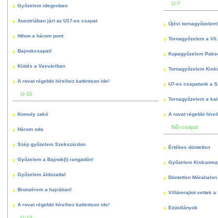
U-7
Győzelem idegenben
Ausztriában járt az U17-es csapat
Újévi tornagyőzelem
Itthon a három pont
Tornagyőzelem a VII.
Bajnokcsapat!
Kupagyőzelem Paks
Kiütés a Vasváriban
Tornagyőzelem Kisk
A rovat régebbi híreihez kattintson ide!
U7-es csapatunk a S
U-15
Tornagyőzelem a kal
Komoly zakó
A rovat régebbi hírei
Női csapat
Három oda
Szép győzelem Szekszárdon
Értékes döntetlen
Győzelem a Bajnok(i) rangadón!
Győzelem Kiskunma
Győzelem áldozattal
Döntetlen Mórahalon 
Bronzérem a hajrában!
Villámrajtot vettek a
A rovat régebbi híreihez kattintson ide!
Ezüstlányok
U-14