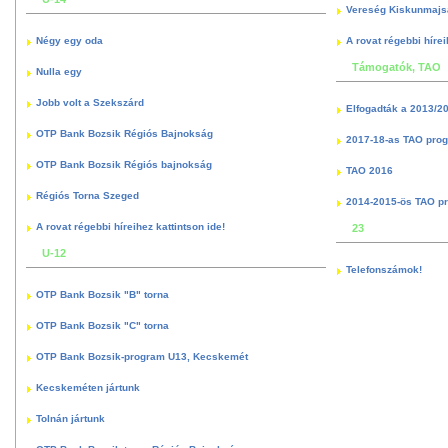
Vereség Kiskunmajs
Négy egy oda
A rovat régebbi hírei
Támogatók, TAO
Nulla egy
Jobb volt a Szekszárd
Elfogadták a 2013/2
OTP Bank Bozsik Régiós Bajnokság
2017-18-as TAO pro
OTP Bank Bozsik Régiós bajnokság
TAO 2016
Régiós Torna Szeged
2014-2015-ös TAO p
A rovat régebbi híreihez kattintson ide!
23
U-12
Telefonszámok!
OTP Bank Bozsik "B" torna
OTP Bank Bozsik "C" torna
OTP Bank Bozsik-program U13, Kecskemét
Kecskeméten jártunk
Tolnán jártunk