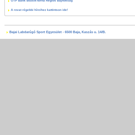
OTP Bank Bozsik-torna Régiós Bajnokság
A rovat régebbi híreihez kattintson ide!
Bajai Labdarúgó Sport Egyesület - 6500 Baja, Kaszás u. 14/B.