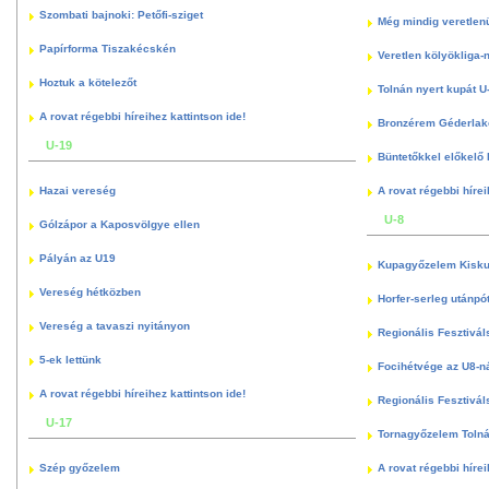
Szombati bajnoki: Petőfi-sziget
Még mindig veretlenü
Papírforma Tiszakécskén
Veretlen kölyökliga-
Hoztuk a kötelezőt
Tolnán nyert kupát U
A rovat régebbi híreihez kattintson ide!
Bronzérem Géderlak
U-19
Büntetőkkel előkelő I
Hazai vereség
A rovat régebbi hírei
U-8
Gólzápor a Kaposvölgye ellen
Pályán az U19
Kupagyőzelem Kisku
Vereség hétközben
Horfer-serleg utánpó
Vereség a tavaszi nyitányon
Regionális Fesztivál
5-ek lettünk
Focihétvége az U8-n
A rovat régebbi híreihez kattintson ide!
Regionális Fesztivál
U-17
Tornagyőzelem Toln
Szép győzelem
A rovat régebbi hírei