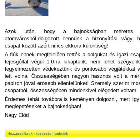
Azok után, hogy a bajnokságban méretes z
atomvárosból,dolgozott bennünk a bizonyítási vágy,
csapat között azért nincs ekkora különbség!
A fiúk ennek megfelelően tették a dolgukat és igazi csa
fejesgóllal végül 1:0-ra kikaptunk, nem lehet szégyen
fegyelmezetten védekeztünk és pontosabb végjátékkal ak
lett volna. Összességében nagyon hasznos volt a mér
papíron jóval erősebb ellenfelünket! Személy szerint mo
csapatból, összességében mindenkivel elégedett voltam.
Érdemes tehát továbbra is keményen dolgozni, mert íg
meglepetéseket a bajnokságban!
Nagy Előd
Hozzászólások - közösségi funkciók