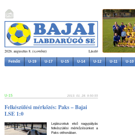
2026. augusztus 8.
(szombat)
László
Felnőtt
U-19
U-17
U-15
U-14
U-12
U-11
U-10
U-15
2013. 01. 28. 9:50:55
Felkészülési mérkőzés: Paks – Bajai
LSE 1:0
Lejátszottuk első nagypályás
felkészülési mérkőzésünket a
Paks otthonában.