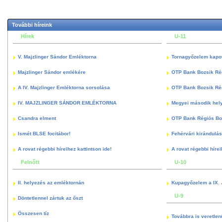
További híreink
Hírek
U-11
V. Majzlinger Sándor Emléktorna
Tornagyőzelem kapott
Majzlinger Sándor emlékére
OTP Bank Bozsik Ré
A IV. Majzlinger Emléktorna sorsolása
OTP Bank Bozsik Ré
IV. MAJZLINGER SÁNDOR EMLÉKTORNA
Megyei második hely
Csandra elment
OTP Bank Régiós Boz
Ismét BLSE focitábor!
Fehérvári kirándulás
A rovat régebbi híreihez kattintson ide!
A rovat régebbi hírei
Felnőtt
U-10
II. helyezés az emléktornán
Kupagyőzelem a IX. 
U-9
Döntetlennel zártuk az őszt
Összesen tíz
Továbbra is veretlen