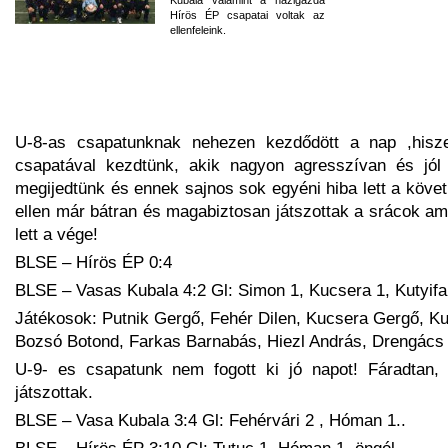
Hírös ÉP csapatai voltak az
ellenfeleink.
U-8-as csapatunknak nehezen kezdődött a nap ,hisz
csapatával kezdtünk, akik nagyon agresszívan és jól j
megijedtünk és ennek sajnos sok egyéni hiba lett a köv
ellen már bátran és magabiztosan játszottak a srácok a
lett a vége!
BLSE – Hírös ÉP 0:4
BLSE – Vasas Kubala 4:2 Gl: Simon 1, Kucsera 1, Kutyifa
Játékosok: Putnik Gergő, Fehér Dilen, Kucsera Gergő, Ku
Bozsó Botond, Farkas Barnabás, Hiezl András, Drengács 
U-9- es csapatunk nem fogott ki jó napot! Fáradtan, e
játszottak.
BLSE – Vasa Kubala 3:4 Gl: Fehérvári 2 , Hóman 1..
BLSE – Hírös ÉP 3:10 Gl: Tutuc 1, Hóman 1, öngól.