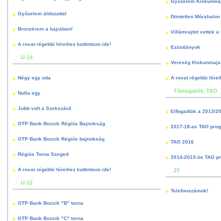
Győzelem Kiskunma
Győzelem áldozattal
Döntetlen Mórahalon 
Bronzérem a hajrában!
Villámrajtot vettek a
A rovat régebbi híreihez kattintson ide!
Ezüstlányok
U-14
Vereség Kiskunmajs
Négy egy oda
A rovat régebbi hírei
Támogatók, TAO
Nulla egy
Jobb volt a Szekszárd
Elfogadták a 2013/2
OTP Bank Bozsik Régiós Bajnokság
2017-18-as TAO pro
OTP Bank Bozsik Régiós bajnokság
TAO 2016
Régiós Torna Szeged
2014-2015-ös TAO p
A rovat régebbi híreihez kattintson ide!
23
U-12
Telefonszámok!
OTP Bank Bozsik "B" torna
OTP Bank Bozsik "C" torna