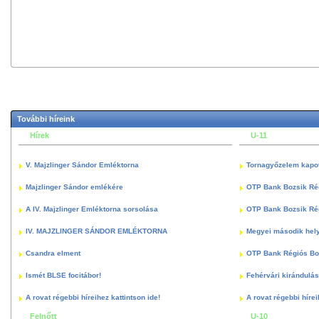
További híreink
Hírek
U-11
V. Majzlinger Sándor Emléktorna
Tornagyőzelem kapott
Majzlinger Sándor emlékére
OTP Bank Bozsik Ré
A IV. Majzlinger Emléktorna sorsolása
OTP Bank Bozsik Ré
IV. MAJZLINGER SÁNDOR EMLÉKTORNA
Megyei második hely
Csandra elment
OTP Bank Régiós Boz
Ismét BLSE focitábor!
Fehérvári kirándulás
A rovat régebbi híreihez kattintson ide!
A rovat régebbi hírei
Felnőtt
U-10