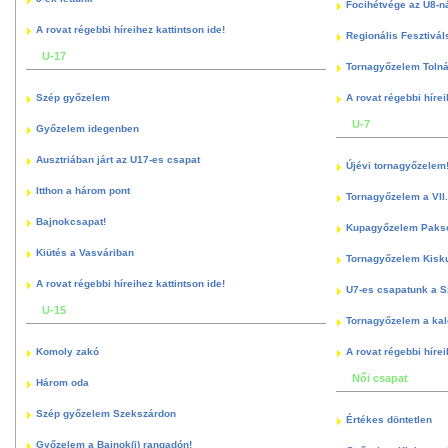
Focihétvége az U8-n
A rovat régebbi híreihez kattintson ide!
Regionális Fesztivál
U-17
Tornagyőzelem Toln
Szép győzelem
A rovat régebbi hírei
U-7
Győzelem idegenben
Ausztriában járt az U17-es csapat
Újévi tornagyőzelem
Itthon a három pont
Tornagyőzelem a VII.
Bajnokcsapat!
Kupagyőzelem Paks
Kiütés a Vasváriban
Tornagyőzelem Kisk
A rovat régebbi híreihez kattintson ide!
U7-es csapatunk a S
U-15
Tornagyőzelem a kal
Komoly zakó
A rovat régebbi hírei
Női csapat
Három oda
Szép győzelem Szekszárdon
Értékes döntetlen
Győzelem a Bajnok(i) rangadón!