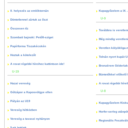
II. helyezés az emléktornán
Kupagyőzelem a IX. 
U-9
Döntetlennel zártuk az őszt
Összesen tíz
Továbbra is veretlen
Szombati bajnoki: Petőfi-sziget
Még mindig veretlenü
Papírforma Tiszakécskén
Veretlen kölyökliga-
Hoztuk a kötelezőt
Tolnán nyert kupát U
A rovat régebbi híreihez kattintson ide!
Bronzérem Géderlak
U-19
Büntetőkkel előkelő I
Hazai vereség
A rovat régebbi hírei
U-8
Gólzápor a Kaposvölgye ellen
Pályán az U19
Kupagyőzelem Kisku
Vereség hétközben
Horfer-serleg utánpó
Vereség a tavaszi nyitányon
Regionális Fesztivál
5-ek lettünk