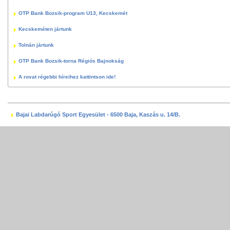
OTP Bank Bozsik-program U13, Kecskemét
Kecskeméten jártunk
Tolnán jártunk
OTP Bank Bozsik-torna Régiós Bajnokság
A rovat régebbi híreihez kattintson ide!
Bajai Labdarúgó Sport Egyesület - 6500 Baja, Kaszás u. 14/B.