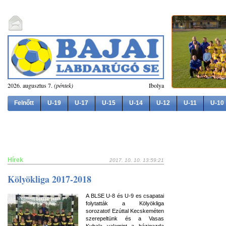
2026. augusztus 7.
(péntek)
Ibolya
Felnőtt
U-19
U-17
U-15
U-14
U-12
U-11
U-10
Hírek
2017. 10. 10. 13:59:21
Kölyökliga 2017-2018
A BLSE U-8 és U-9 es csapatai
folytatták a Kölyökliga
sorozatot! Ezúttal Kecskeméten
szerepeltünk és a Vasas
Kubala valamint a házigazda