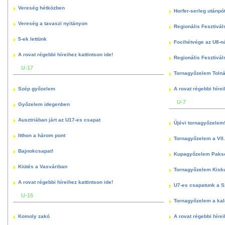
Vereség hétközben
Horfer-serleg utánpó
Vereség a tavaszi nyitányon
Regionális Fesztivál
5-ek lettünk
Focihétvége az U8-n
A rovat régebbi híreihez kattintson ide!
Regionális Fesztivál
U-17
Tornagyőzelem Toln
Szép győzelem
A rovat régebbi hírei
U-7
Győzelem idegenben
Ausztriában járt az U17-es csapat
Újévi tornagyőzelem
Itthon a három pont
Tornagyőzelem a VII.
Bajnokcsapat!
Kupagyőzelem Paks
Kiütés a Vasváriban
Tornagyőzelem Kisk
A rovat régebbi híreihez kattintson ide!
U7-es csapatunk a S
U-15
Tornagyőzelem a kal
Komoly zakó
A rovat régebbi hírei