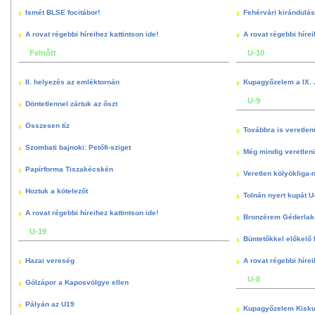
Ismét BLSE focitábor!
Fehérvári kirándulás
A rovat régebbi híreihez kattintson ide!
A rovat régebbi hírei
Felnőtt
U-10
II. helyezés az emléktornán
Kupagyőzelem a IX. 
U-9
Döntetlennel zártuk az őszt
Összesen tíz
Továbbra is veretlen
Szombati bajnoki: Petőfi-sziget
Még mindig veretlenü
Papírforma Tiszakécskén
Veretlen kölyökliga-
Hoztuk a kötelezőt
Tolnán nyert kupát U
A rovat régebbi híreihez kattintson ide!
Bronzérem Géderlak
U-19
Büntetőkkel előkelő I
Hazai vereség
A rovat régebbi hírei
U-8
Gólzápor a Kaposvölgye ellen
Pályán az U19
Kupagyőzelem Kisku