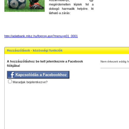
megérdemelten léptek fel a
dobogó harmadik helyére. Itt
látható a zárás:
http://adatbank.mlsz.hu/foprog.asp?menu=p01_0001
Hozzászólások - közösségi funkciók
A hozzászóláshoz be kell jelentkeznie a Facebook
Nem érkezett eddig h
fiókjába!
Kapcsolódás a Facebookhoz
Maradjak bejelentkezve?