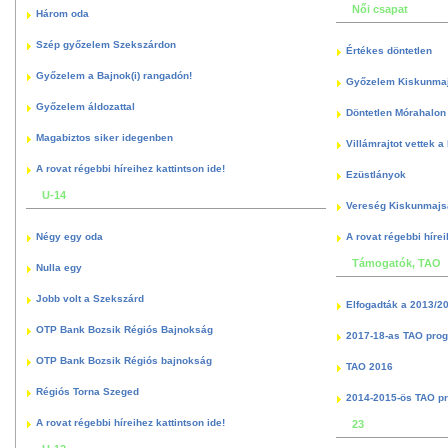
Női csapat
Három oda
Szép győzelem Szekszárdon
Értékes döntetlen
Győzelem a Bajnok(i) rangadón!
Győzelem Kiskunma
Győzelem áldozattal
Döntetlen Mórahalon 
Magabiztos siker idegenben
Villámrajtot vettek a
A rovat régebbi híreihez kattintson ide!
Ezüstlányok
U-14
Vereség Kiskunmajs
Négy egy oda
A rovat régebbi hírei
Támogatók, TAO
Nulla egy
Jobb volt a Szekszárd
Elfogadták a 2013/2
OTP Bank Bozsik Régiós Bajnokság
2017-18-as TAO pro
OTP Bank Bozsik Régiós bajnokság
TAO 2016
Régiós Torna Szeged
2014-2015-ös TAO p
A rovat régebbi híreihez kattintson ide!
23