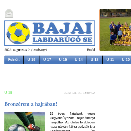
2026. augusztus 9.
(vasárnap)
Emőd
Felnőtt
U-19
U-17
U-15
U-14
U-12
U-11
U-10
U-15
2014. 06. 02. 11:08:02
Bronzérem a hajrában!
15 éves fiataljaink végig
kiegyensúlyozott teljesítményt
nyújtottak. Az utolsó fordulóban
hazai pályán 4:0-ra győzték le a
Kozármislenyt, így