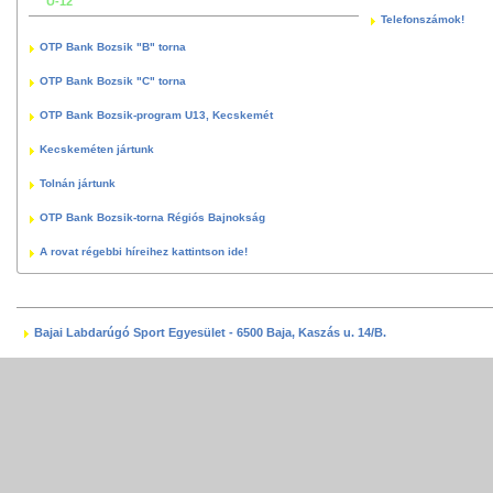
U-12
Telefonszámok!
OTP Bank Bozsik "B" torna
OTP Bank Bozsik "C" torna
OTP Bank Bozsik-program U13, Kecskemét
Kecskeméten jártunk
Tolnán jártunk
OTP Bank Bozsik-torna Régiós Bajnokság
A rovat régebbi híreihez kattintson ide!
Bajai Labdarúgó Sport Egyesület - 6500 Baja, Kaszás u. 14/B.