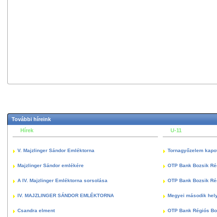
További híreink
Hírek
U-11
V. Majzlinger Sándor Emléktorna
Tornagyőzelem kapott
Majzlinger Sándor emlékére
OTP Bank Bozsik Ré
A IV. Majzlinger Emléktorna sorsolása
OTP Bank Bozsik Ré
IV. MAJZLINGER SÁNDOR EMLÉKTORNA
Megyei második hely
Csandra elment
OTP Bank Régiós Boz