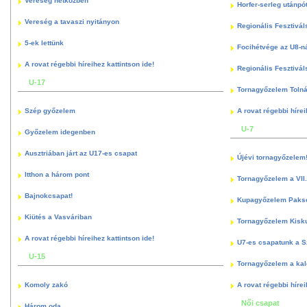
Vereség hétközben
Horfer-serleg utánpó
Vereség a tavaszi nyitányon
Regionális Fesztivál
5-ek lettünk
Focihétvége az U8-n
A rovat régebbi híreihez kattintson ide!
Regionális Fesztivál
U-17
Tornagyőzelem Toln
Szép győzelem
A rovat régebbi hírei
U-7
Győzelem idegenben
Ausztriában járt az U17-es csapat
Újévi tornagyőzelem
Itthon a három pont
Tornagyőzelem a VII.
Bajnokcsapat!
Kupagyőzelem Paks
Kiütés a Vasváriban
Tornagyőzelem Kisk
A rovat régebbi híreihez kattintson ide!
U7-es csapatunk a S
U-15
Tornagyőzelem a kal
Komoly zakó
A rovat régebbi hírei
Női csapat
Három oda