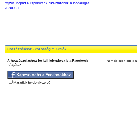
http://sugopart.hu/sport/ezek-alkalmatlanok-a-labdarugas-
vezetesere
Hozzászólások - közösségi funkciók
A hozzászóláshoz be kell jelentkeznie a Facebook
Nem érkezett eddig h
fiókjába!
Kapcsolódás a Facebookhoz
Maradjak bejelentkezve?