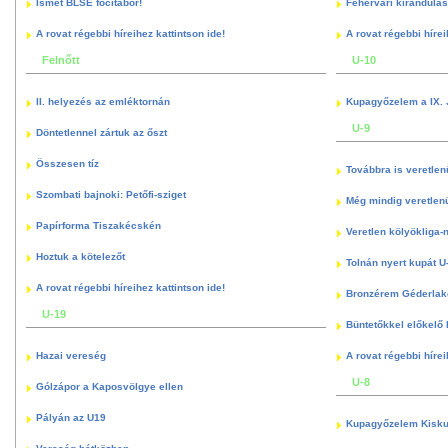
Ismét BLSE focitábor!
Fehérvári kirándulás
A rovat régebbi híreihez kattintson ide!
A rovat régebbi hírei
Felnőtt
U-10
II. helyezés az emléktornán
Kupagyőzelem a IX. 
U-9
Döntetlennel zártuk az őszt
Összesen tíz
Továbbra is veretlen
Szombati bajnoki: Petőfi-sziget
Még mindig veretlenü
Papírforma Tiszakécskén
Veretlen kölyökliga-
Hoztuk a kötelezőt
Tolnán nyert kupát U
A rovat régebbi híreihez kattintson ide!
Bronzérem Géderlak
U-19
Büntetőkkel előkelő I
Hazai vereség
A rovat régebbi hírei
U-8
Gólzápor a Kaposvölgye ellen
Pályán az U19
Kupagyőzelem Kisku