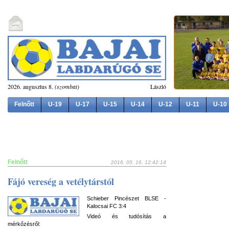
2026. augusztus 8.
(szombat)
László
Felnőtt
U-19
U-17
U-15
U-14
U-12
U-11
U-10
Felnőtt
2016. 05. 16. 12:42:14
Fájó vereség a vetélytárstól
Schieber Pincészet BLSE -
Kalocsai FC 3:4
Videó és tudósítás a
mérkőzésről: