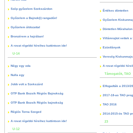
Szép győzelem Szekszárdon
Értékes döntetlen
Győzelem a Bajnok(i) rangadón!
Győzelem Kiskunma
Győzelem áldozattal
Döntetlen Mórahalon 
Bronzérem a hajrában!
Villámrajtot vettek a
A rovat régebbi híreihez kattintson ide!
Ezüstlányok
U-14
Vereség Kiskunmajs
Négy egy oda
A rovat régebbi hírei
Támogatók, TAO
Nulla egy
Jobb volt a Szekszárd
Elfogadták a 2013/2
OTP Bank Bozsik Régiós Bajnokság
2017-18-as TAO pro
OTP Bank Bozsik Régiós bajnokság
TAO 2016
Régiós Torna Szeged
2014-2015-ös TAO p
A rovat régebbi híreihez kattintson ide!
23
U-12