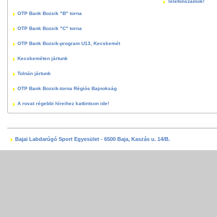
Telefonszámok!
OTP Bank Bozsik "B" torna
OTP Bank Bozsik "C" torna
OTP Bank Bozsik-program U13, Kecskemét
Kecskeméten jártunk
Tolnán jártunk
OTP Bank Bozsik-torna Régiós Bajnokság
A rovat régebbi híreihez kattintson ide!
Bajai Labdarúgó Sport Egyesület - 6500 Baja, Kaszás u. 14/B.