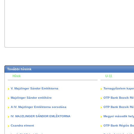
További híreink
Hírek
U-11
V. Majzlinger Sándor Emléktorna
Tornagyőzelem kapott
Majzlinger Sándor emlékére
OTP Bank Bozsik Ré
A IV. Majzlinger Emléktorna sorsolása
OTP Bank Bozsik Ré
IV. MAJZLINGER SÁNDOR EMLÉKTORNA
Megyei második hely
Csandra elment
OTP Bank Régiós Boz