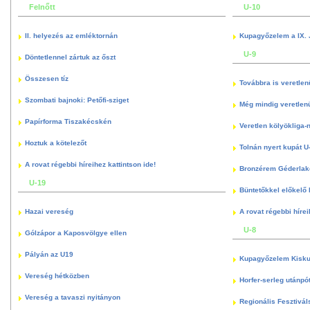
Felnőtt
U-10
II. helyezés az emléktornán
Kupagyőzelem a IX. 
U-9
Döntetlennel zártuk az őszt
Összesen tíz
Továbbra is veretlen
Szombati bajnoki: Petőfi-sziget
Még mindig veretlenü
Papírforma Tiszakécskén
Veretlen kölyökliga-
Hoztuk a kötelezőt
Tolnán nyert kupát U
A rovat régebbi híreihez kattintson ide!
Bronzérem Géderlak
U-19
Büntetőkkel előkelő I
Hazai vereség
A rovat régebbi hírei
U-8
Gólzápor a Kaposvölgye ellen
Pályán az U19
Kupagyőzelem Kisku
Vereség hétközben
Horfer-serleg utánpó
Vereség a tavaszi nyitányon
Regionális Fesztivál