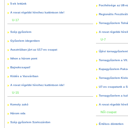
5-ek lettünk
Focihétvége az U8-n
A rovat régebbi híreihez kattintson ide!
Regionális Fesztivál
U-17
Tornagyőzelem Toln
Szép győzelem
A rovat régebbi hírei
U-7
Győzelem idegenben
Ausztriában járt az U17-es csapat
Újévi tornagyőzelem
Itthon a három pont
Tornagyőzelem a VII.
Bajnokcsapat!
Kupagyőzelem Paks
Kiütés a Vasváriban
Tornagyőzelem Kisk
A rovat régebbi híreihez kattintson ide!
U7-es csapatunk a S
U-15
Tornagyőzelem a kal
Komoly zakó
A rovat régebbi hírei
Női csapat
Három oda
Szép győzelem Szekszárdon
Értékes döntetlen