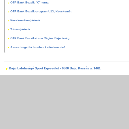
OTP Bank Bozsik "C" torna
OTP Bank Bozsik-program U13, Kecskemét
Kecskeméten jártunk
Tolnán jártunk
OTP Bank Bozsik-torna Régiós Bajnokság
A rovat régebbi híreihez kattintson ide!
Bajai Labdarúgó Sport Egyesület - 6500 Baja, Kaszás u. 14/B.