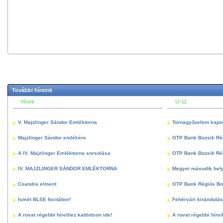
További híreink
Hírek
U-11
V. Majzlinger Sándor Emléktorna
Tornagyőzelem kapott
Majzlinger Sándor emlékére
OTP Bank Bozsik Ré
A IV. Majzlinger Emléktorna sorsolása
OTP Bank Bozsik Ré
IV. MAJZLINGER SÁNDOR EMLÉKTORNA
Megyei második hely
Csandra elment
OTP Bank Régiós Boz
Ismét BLSE focitábor!
Fehérvári kirándulás
A rovat régebbi híreihez kattintson ide!
A rovat régebbi hírei