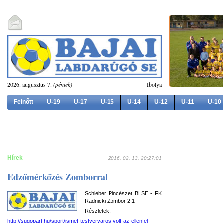
2026. augusztus 7.
(péntek)
Ibolya
Felnőtt
U-19
U-17
U-15
U-14
U-12
U-11
U-10
Hírek
2016. 02. 13. 20:27:01
Edzőmérkőzés Zomborral
Schieber Pincészet BLSE - FK
Radnicki Zombor 2:1
Részletek:
http://sugopart.hu/sport/ismet-testvervaros-volt-az-ellenfel