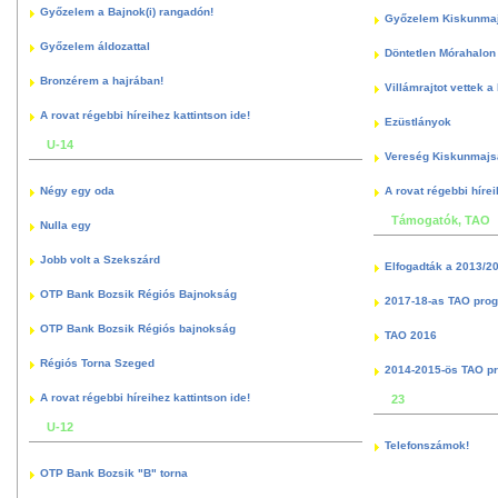
Győzelem a Bajnok(i) rangadón!
Győzelem Kiskunma
Győzelem áldozattal
Döntetlen Mórahalon 
Bronzérem a hajrában!
Villámrajtot vettek a
A rovat régebbi híreihez kattintson ide!
Ezüstlányok
U-14
Vereség Kiskunmajs
Négy egy oda
A rovat régebbi hírei
Támogatók, TAO
Nulla egy
Jobb volt a Szekszárd
Elfogadták a 2013/2
OTP Bank Bozsik Régiós Bajnokság
2017-18-as TAO pro
OTP Bank Bozsik Régiós bajnokság
TAO 2016
Régiós Torna Szeged
2014-2015-ös TAO p
A rovat régebbi híreihez kattintson ide!
23
U-12
Telefonszámok!
OTP Bank Bozsik "B" torna