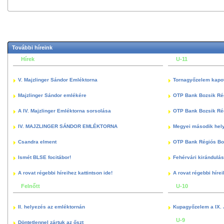
További híreink
Hírek
U-11
V. Majzlinger Sándor Emléktorna
Tornagyőzelem kapott
Majzlinger Sándor emlékére
OTP Bank Bozsik Ré
A IV. Majzlinger Emléktorna sorsolása
OTP Bank Bozsik Ré
IV. MAJZLINGER SÁNDOR EMLÉKTORNA
Megyei második hely
Csandra elment
OTP Bank Régiós Boz
Ismét BLSE focitábor!
Fehérvári kirándulás
A rovat régebbi híreihez kattintson ide!
A rovat régebbi hírei
Felnőtt
U-10
II. helyezés az emléktornán
Kupagyőzelem a IX. 
U-9
Döntetlennel zártuk az őszt