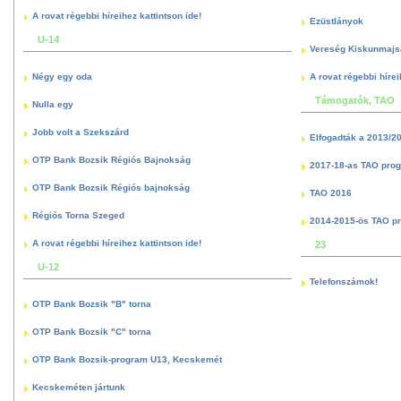
A rovat régebbi híreihez kattintson ide!
Ezüstlányok
U-14
Vereség Kiskunmajs
Négy egy oda
A rovat régebbi hírei
Támogatók, TAO
Nulla egy
Jobb volt a Szekszárd
Elfogadták a 2013/2
OTP Bank Bozsik Régiós Bajnokság
2017-18-as TAO pro
OTP Bank Bozsik Régiós bajnokság
TAO 2016
Régiós Torna Szeged
2014-2015-ös TAO p
A rovat régebbi híreihez kattintson ide!
23
U-12
Telefonszámok!
OTP Bank Bozsik "B" torna
OTP Bank Bozsik "C" torna
OTP Bank Bozsik-program U13, Kecskemét
Kecskeméten jártunk