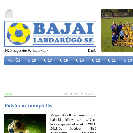
2026. augusztus 9.
(vasárnap)
Emőd
Felnőtt
U-19
U-17
U-15
U-14
U-12
U-11
U-10
U-14
2014. 09. 15. 11:42:24
Pályán az utánpótlás
Megkezdődött a várva -várt
bajnoki idény az U12-es
labdarúgó palántáknak a 2014-
2015-ös évadban. Első
alkalommal Sükösdön