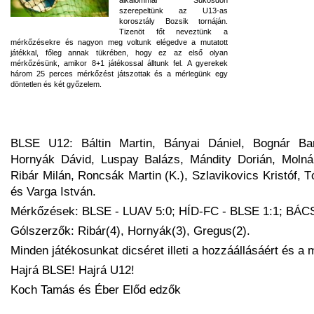
szerepeltünk az U13-as
korosztály Bozsik tornáján.
Tizenöt főt neveztünk a
mérkőzésekre és nagyon meg voltunk elégedve a mutatott
játékkal, főleg annak tükrében, hogy ez az első olyan
mérkőzésünk, amikor 8+1 játékossal álltunk fel. A gyerekek
három 25 perces mérkőzést játszottak és a mérlegünk egy
döntetlen és két győzelem.
BLSE U12: Báltin Martin, Bányai Dániel, Bognár Ba
Hornyák Dávid, Luspay Balázs, Mándity Dorián, Molná
Ribár Milán, Roncsák Martin (K.), Szlavikovics Kristóf, T
és Varga István.
Mérkőzések: BLSE - LUAV 5:0; HÍD-FC - BLSE 1:1; BÁ
Gólszerzők: Ribár(4), Hornyák(3), Gregus(2).
Minden játékosunkat dicséret illeti a hozzáállásáért és a m
Hajrá BLSE! Hajrá U12!
Koch Tamás és Éber Előd edzők