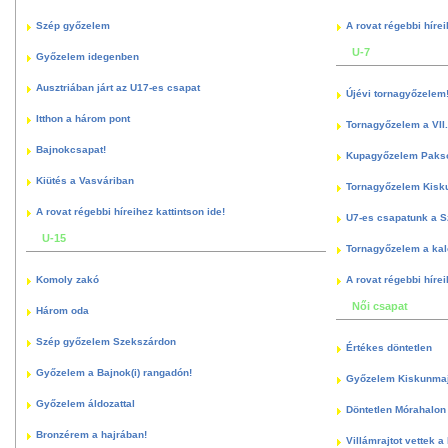
Szép győzelem
A rovat régebbi hírei
U-7
Győzelem idegenben
Ausztriában járt az U17-es csapat
Újévi tornagyőzelem
Itthon a három pont
Tornagyőzelem a VII.
Bajnokcsapat!
Kupagyőzelem Paks
Kiütés a Vasváriban
Tornagyőzelem Kisk
A rovat régebbi híreihez kattintson ide!
U7-es csapatunk a S
U-15
Tornagyőzelem a kal
Komoly zakó
A rovat régebbi hírei
Női csapat
Három oda
Szép győzelem Szekszárdon
Értékes döntetlen
Győzelem a Bajnok(i) rangadón!
Győzelem Kiskunma
Győzelem áldozattal
Döntetlen Mórahalon 
Bronzérem a hajrában!
Villámrajtot vettek a