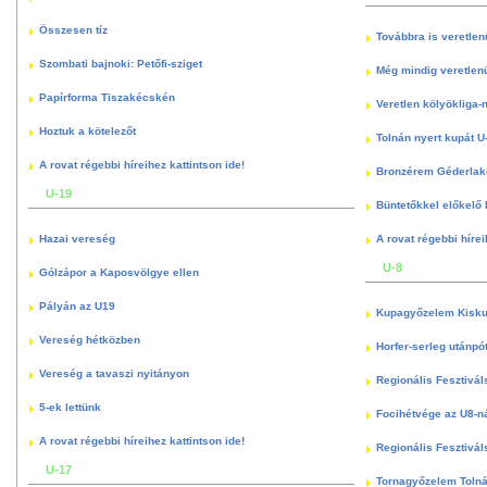
Összesen tíz
Továbbra is veretlen
Szombati bajnoki: Petőfi-sziget
Még mindig veretlenü
Papírforma Tiszakécskén
Veretlen kölyökliga-
Hoztuk a kötelezőt
Tolnán nyert kupát U
A rovat régebbi híreihez kattintson ide!
Bronzérem Géderlak
U-19
Büntetőkkel előkelő I
Hazai vereség
A rovat régebbi hírei
U-8
Gólzápor a Kaposvölgye ellen
Pályán az U19
Kupagyőzelem Kisku
Vereség hétközben
Horfer-serleg utánpó
Vereség a tavaszi nyitányon
Regionális Fesztivál
5-ek lettünk
Focihétvége az U8-n
A rovat régebbi híreihez kattintson ide!
Regionális Fesztivál
U-17
Tornagyőzelem Toln