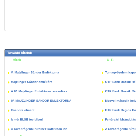
További híreink
Hírek
U-11
V. Majzlinger Sándor Emléktorna
Tornagyőzelem kapott
Majzlinger Sándor emlékére
OTP Bank Bozsik Ré
A IV. Majzlinger Emléktorna sorsolása
OTP Bank Bozsik Ré
IV. MAJZLINGER SÁNDOR EMLÉKTORNA
Megyei második hely
Csandra elment
OTP Bank Régiós Boz
Ismét BLSE focitábor!
Fehérvári kirándulás
A rovat régebbi híreihez kattintson ide!
A rovat régebbi hírei