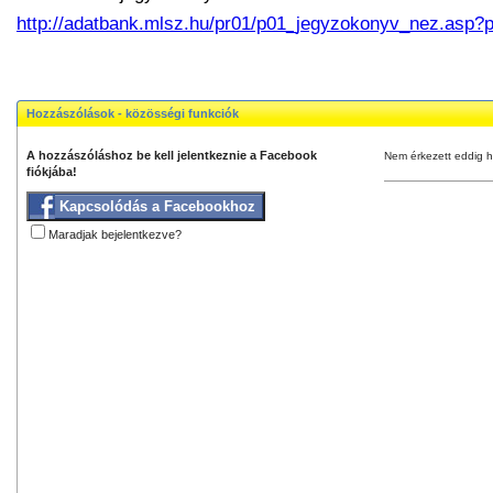
http://adatbank.mlsz.hu/pr01/p01_jegyzokonyv_nez.asp
Hozzászólások - közösségi funkciók
A hozzászóláshoz be kell jelentkeznie a Facebook
Nem érkezett eddig h
fiókjába!
Kapcsolódás a Facebookhoz
Maradjak bejelentkezve?