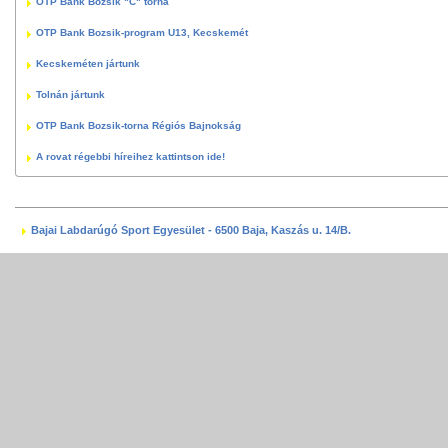
OTP Bank Bozsik "C" torna
OTP Bank Bozsik-program U13, Kecskemét
Kecskeméten jártunk
Tolnán jártunk
OTP Bank Bozsik-torna Régiós Bajnokság
A rovat régebbi híreihez kattintson ide!
Bajai Labdarúgó Sport Egyesület - 6500 Baja, Kaszás u. 14/B.