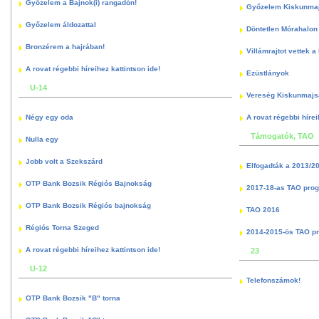
Győzelem a Bajnok(i) rangadón!
Győzelem Kiskunma
Győzelem áldozattal
Döntetlen Mórahalon 
Bronzérem a hajrában!
Villámrajtot vettek a
A rovat régebbi híreihez kattintson ide!
Ezüstlányok
U-14
Vereség Kiskunmajs
Négy egy oda
A rovat régebbi hírei
Támogatók, TAO
Nulla egy
Jobb volt a Szekszárd
Elfogadták a 2013/2
OTP Bank Bozsik Régiós Bajnokság
2017-18-as TAO pro
OTP Bank Bozsik Régiós bajnokság
TAO 2016
Régiós Torna Szeged
2014-2015-ös TAO p
A rovat régebbi híreihez kattintson ide!
23
U-12
Telefonszámok!
OTP Bank Bozsik "B" torna