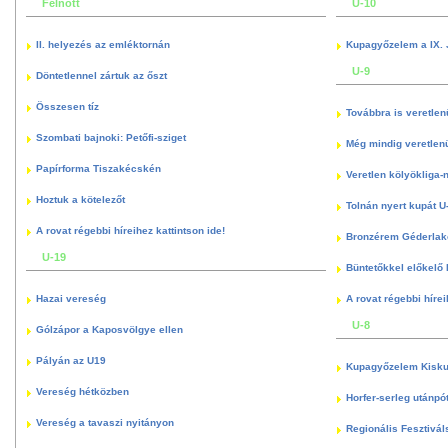
Felnőtt
U-10
II. helyezés az emléktornán
Kupagyőzelem a IX. 
U-9
Döntetlennel zártuk az őszt
Összesen tíz
Továbbra is veretlen
Szombati bajnoki: Petőfi-sziget
Még mindig veretlenü
Papírforma Tiszakécskén
Veretlen kölyökliga-
Hoztuk a kötelezőt
Tolnán nyert kupát U
A rovat régebbi híreihez kattintson ide!
Bronzérem Géderlak
U-19
Büntetőkkel előkelő I
Hazai vereség
A rovat régebbi hírei
U-8
Gólzápor a Kaposvölgye ellen
Pályán az U19
Kupagyőzelem Kisku
Vereség hétközben
Horfer-serleg utánpó
Vereség a tavaszi nyitányon
Regionális Fesztivál