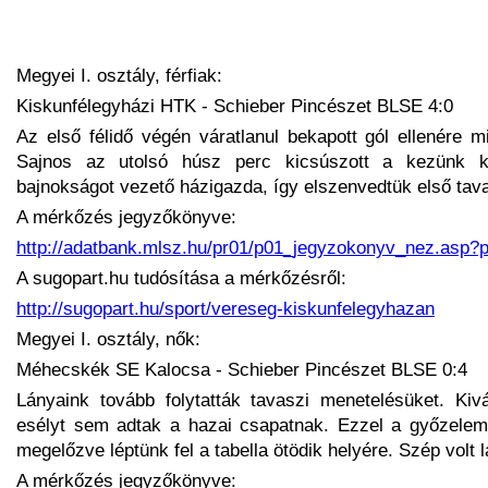
Megyei I. osztály, férfiak:
Kiskunfélegyházi HTK - Schieber Pincészet BLSE 4:0
Az első félidő végén váratlanul bekapott gól ellenére m
Sajnos az utolsó húsz perc kicsúszott a kezünk kö
bajnokságot vezető házigazda, így elszenvedtük első tav
A mérkőzés jegyzőkönyve:
http://adatbank.mlsz.hu/pr01/p01_jegyzokonyv_nez.asp
A sugopart.hu tudósítása a mérkőzésről:
http://sugopart.hu/sport/vereseg-kiskunfelegyhazan
Megyei I. osztály, nők:
Méhecskék SE Kalocsa - Schieber Pincészet BLSE 0:4
Lányaink tovább folytatták tavaszi menetelésüket. Kivá
esélyt sem adtak a hazai csapatnak. Ezzel a győzelem
megelőzve léptünk fel a tabella ötödik helyére. Szép volt 
A mérkőzés jegyzőkönyve: