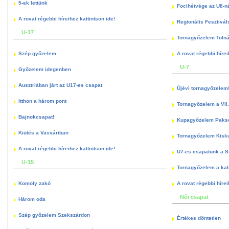
5-ek lettünk
Focihétvége az U8-n
A rovat régebbi híreihez kattintson ide!
Regionális Fesztivál
U-17
Tornagyőzelem Toln
Szép győzelem
A rovat régebbi hírei
U-7
Győzelem idegenben
Ausztriában járt az U17-es csapat
Újévi tornagyőzelem
Itthon a három pont
Tornagyőzelem a VII.
Bajnokcsapat!
Kupagyőzelem Paks
Kiütés a Vasváriban
Tornagyőzelem Kisk
A rovat régebbi híreihez kattintson ide!
U7-es csapatunk a S
U-15
Tornagyőzelem a kal
Komoly zakó
A rovat régebbi hírei
Női csapat
Három oda
Szép győzelem Szekszárdon
Értékes döntetlen