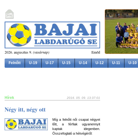
2026. augusztus 9.
(vasárnap)
Emőd
Felnőtt
U-19
U-17
U-15
U-14
U-12
U-11
U-10
Hírek
2016. 05. 09. 13:37:01
Négy itt, négy ott
Míg a felnőtt női csapat négyet
lőtt, a férfiak ugyanennyit
kaptak idegenben.
Összefoglaló a hétvégéről: