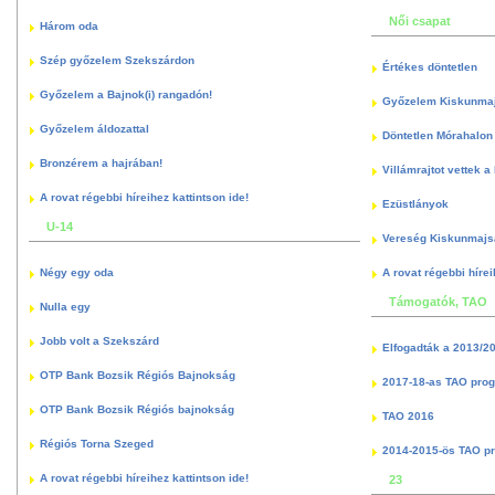
Női csapat
Három oda
Szép győzelem Szekszárdon
Értékes döntetlen
Győzelem a Bajnok(i) rangadón!
Győzelem Kiskunma
Győzelem áldozattal
Döntetlen Mórahalon 
Bronzérem a hajrában!
Villámrajtot vettek a
A rovat régebbi híreihez kattintson ide!
Ezüstlányok
U-14
Vereség Kiskunmajs
Négy egy oda
A rovat régebbi hírei
Támogatók, TAO
Nulla egy
Jobb volt a Szekszárd
Elfogadták a 2013/2
OTP Bank Bozsik Régiós Bajnokság
2017-18-as TAO pro
OTP Bank Bozsik Régiós bajnokság
TAO 2016
Régiós Torna Szeged
2014-2015-ös TAO p
A rovat régebbi híreihez kattintson ide!
23