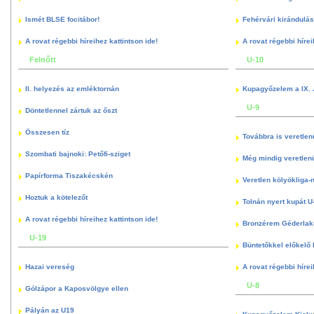
Ismét BLSE focitábor!
Fehérvári kirándulás
A rovat régebbi híreihez kattintson ide!
A rovat régebbi hírei
Felnőtt
U-10
II. helyezés az emléktornán
Kupagyőzelem a IX. 
U-9
Döntetlennel zártuk az őszt
Összesen tíz
Továbbra is veretlen
Szombati bajnoki: Petőfi-sziget
Még mindig veretlenü
Papírforma Tiszakécskén
Veretlen kölyökliga-
Hoztuk a kötelezőt
Tolnán nyert kupát U
A rovat régebbi híreihez kattintson ide!
Bronzérem Géderlak
U-19
Büntetőkkel előkelő I
Hazai vereség
A rovat régebbi hírei
U-8
Gólzápor a Kaposvölgye ellen
Pályán az U19