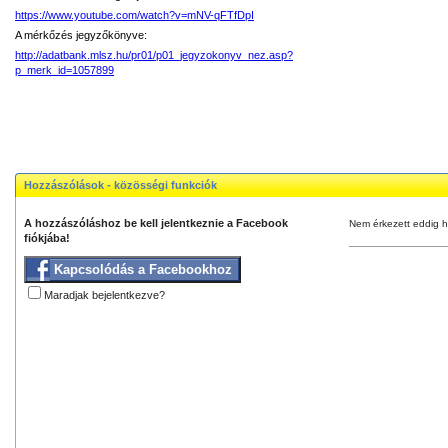
https://www.youtube.com/watch?v=mNV-qFTfDpI
A mérkőzés jegyzőkönyve:
http://adatbank.mlsz.hu/pr01/p01_jegyzokonyv_nez.asp?
p_merk_id=1057899
Hozzászólások - közösségi funkciók
A hozzászóláshoz be kell jelentkeznie a Facebook
Nem érkezett eddig h
fiókjába!
Kapcsolódás a Facebookhoz
Maradjak bejelentkezve?