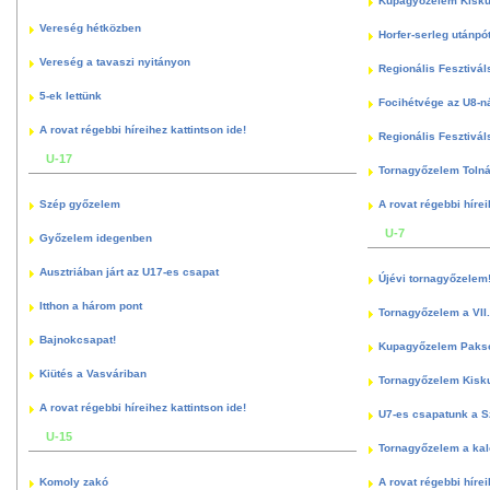
Kupagyőzelem Kisku
Vereség hétközben
Horfer-serleg utánpó
Vereség a tavaszi nyitányon
Regionális Fesztivál
5-ek lettünk
Focihétvége az U8-n
A rovat régebbi híreihez kattintson ide!
Regionális Fesztivál
U-17
Tornagyőzelem Toln
Szép győzelem
A rovat régebbi hírei
U-7
Győzelem idegenben
Ausztriában járt az U17-es csapat
Újévi tornagyőzelem
Itthon a három pont
Tornagyőzelem a VII.
Bajnokcsapat!
Kupagyőzelem Paks
Kiütés a Vasváriban
Tornagyőzelem Kisk
A rovat régebbi híreihez kattintson ide!
U7-es csapatunk a S
U-15
Tornagyőzelem a kal
Komoly zakó
A rovat régebbi hírei