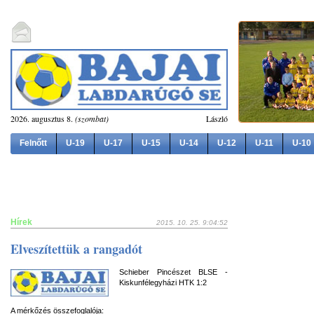
2026. augusztus 8.
(szombat)
László
Felnőtt
U-19
U-17
U-15
U-14
U-12
U-11
U-10
Hírek
2015. 10. 25. 9:04:52
Elveszítettük a rangadót
Schieber Pincészet BLSE -
Kiskunfélegyházi HTK 1:2
A mérkőzés összefoglalója: