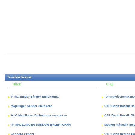
További híreink
Hírek
U-11
V. Majzlinger Sándor Emléktorna
Tornagyőzelem kapott
Majzlinger Sándor emlékére
OTP Bank Bozsik Ré
A IV. Majzlinger Emléktorna sorsolása
OTP Bank Bozsik Ré
IV. MAJZLINGER SÁNDOR EMLÉKTORNA
Megyei második hely
Csandra elment
OTP Bank Régiós Boz