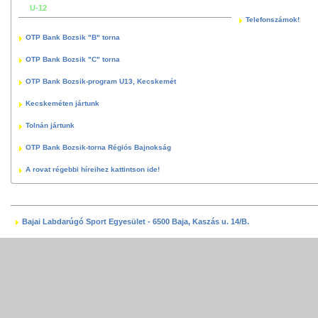
U-12
Telefonszámok!
OTP Bank Bozsik "B" torna
OTP Bank Bozsik "C" torna
OTP Bank Bozsik-program U13, Kecskemét
Kecskeméten jártunk
Tolnán jártunk
OTP Bank Bozsik-torna Régiós Bajnokság
A rovat régebbi híreihez kattintson ide!
Bajai Labdarúgó Sport Egyesület - 6500 Baja, Kaszás u. 14/B.