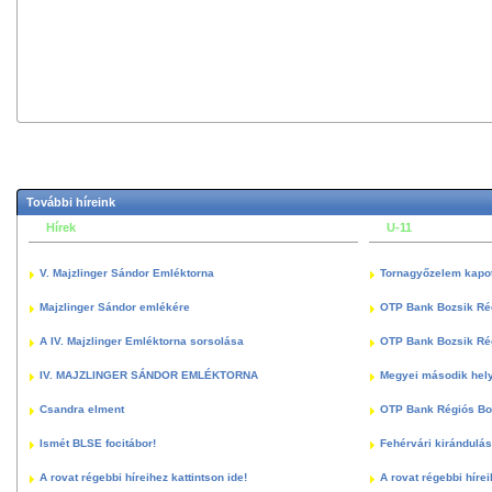
További híreink
Hírek
U-11
V. Majzlinger Sándor Emléktorna
Tornagyőzelem kapott
Majzlinger Sándor emlékére
OTP Bank Bozsik Ré
A IV. Majzlinger Emléktorna sorsolása
OTP Bank Bozsik Ré
IV. MAJZLINGER SÁNDOR EMLÉKTORNA
Megyei második hely
Csandra elment
OTP Bank Régiós Boz
Ismét BLSE focitábor!
Fehérvári kirándulás
A rovat régebbi híreihez kattintson ide!
A rovat régebbi hírei