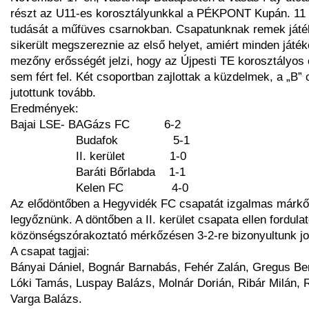
részt az U11-es korosztályunkkal a PÉKPONT Kupán. 11
tudását a műfüves csarnokban. Csapatunknak remek ját
sikerült megszereznie az első helyet, amiért minden játéko
mezőny erősségét jelzi, hogy az Újpesti TE korosztályo
sem fért fel. Két csoportban zajlottak a küzdelmek, a „B” 
jutottunk tovább.
Eredmények:
Bajai LSE- BAGázs FC
6-2
Budafok
5-1
II. kerület
1-0
Baráti Bőrlabda
1-1
Kelen FC
4-0
Az elődöntőben a Hegyvidék FC csapatát izgalmas márkőz
legyőznünk. A döntőben a II. kerület csapata ellen fordula
közönségszórakoztató mérkőzésen 3-2-re bizonyultunk j
A csapat tagjai:
Bányai Dániel, Bognár Barnabás, Fehér Zalán, Gregus Be
Lóki Tamás, Luspay Balázs, Molnár Dorián, Ribár Milán, 
Varga Balázs.