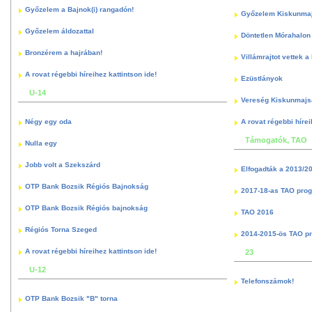
Győzelem a Bajnok(i) rangadón!
Győzelem Kiskunma
Győzelem áldozattal
Döntetlen Mórahalon 
Bronzérem a hajrában!
Villámrajtot vettek a
A rovat régebbi híreihez kattintson ide!
Ezüstlányok
U-14
Vereség Kiskunmajs
Négy egy oda
A rovat régebbi hírei
Támogatók, TAO
Nulla egy
Jobb volt a Szekszárd
Elfogadták a 2013/2
OTP Bank Bozsik Régiós Bajnokság
2017-18-as TAO pro
OTP Bank Bozsik Régiós bajnokság
TAO 2016
Régiós Torna Szeged
2014-2015-ös TAO p
A rovat régebbi híreihez kattintson ide!
23
U-12
Telefonszámok!
OTP Bank Bozsik "B" torna