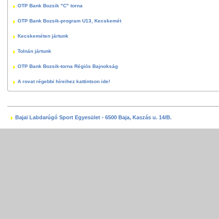
OTP Bank Bozsik "C" torna
OTP Bank Bozsik-program U13, Kecskemét
Kecskeméten jártunk
Tolnán jártunk
OTP Bank Bozsik-torna Régiós Bajnokság
A rovat régebbi híreihez kattintson ide!
Bajai Labdarúgó Sport Egyesület - 6500 Baja, Kaszás u. 14/B.