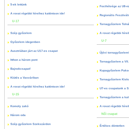
5-ek lettünk
Focihétvége az U8-n
A rovat régebbi híreihez kattintson ide!
Regionális Fesztivál
U-17
Tornagyőzelem Toln
Szép győzelem
A rovat régebbi hírei
U-7
Győzelem idegenben
Ausztriában járt az U17-es csapat
Újévi tornagyőzelem
Itthon a három pont
Tornagyőzelem a VII.
Bajnokcsapat!
Kupagyőzelem Paks
Kiütés a Vasváriban
Tornagyőzelem Kisk
A rovat régebbi híreihez kattintson ide!
U7-es csapatunk a S
U-15
Tornagyőzelem a kal
Komoly zakó
A rovat régebbi hírei
Női csapat
Három oda
Szép győzelem Szekszárdon
Értékes döntetlen