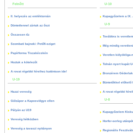
Felnőtt
U-10
II. helyezés az emléktornán
Kupagyőzelem a IX. 
U-9
Döntetlennel zártuk az őszt
Összesen tíz
Továbbra is veretlen
Szombati bajnoki: Petőfi-sziget
Még mindig veretlenü
Papírforma Tiszakécskén
Veretlen kölyökliga-
Hoztuk a kötelezőt
Tolnán nyert kupát U
A rovat régebbi híreihez kattintson ide!
Bronzérem Géderlak
U-19
Büntetőkkel előkelő I
Hazai vereség
A rovat régebbi hírei
U-8
Gólzápor a Kaposvölgye ellen
Pályán az U19
Kupagyőzelem Kisku
Vereség hétközben
Horfer-serleg utánpó
Vereség a tavaszi nyitányon
Regionális Fesztivál