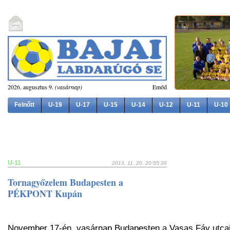
2026. augusztus 9.
(vasárnap)
Emőd
Felnőtt
U-19
U-17
U-15
U-14
U-12
U-11
U-10
U-11
2013. 11. 20. 20:55:39
Tornagyőzelem Budapesten a
PÉKPONT Kupán
November 17-én, vasárnap Budapesten a Vasas Fáy utcai