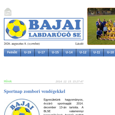
2026. augusztus 8.
(szombat)
László
Felnőtt
U-19
U-17
U-15
U-14
U-12
U-11
U-10
Hírek
2014. 12. 15. 15:27:47
Sportnap zombori vendégekkel
Egyesületünk hagyományos,
évzáró sportnapját 2014.
december 13-án tartotta. A
BLSE valamennyi
korosztályának focistái mellett