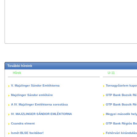
További híreink
Hírek
U-11
V. Majzlinger Sándor Emléktorna
Tornagyőzelem kapott
Majzlinger Sándor emlékére
OTP Bank Bozsik Ré
A IV. Majzlinger Emléktorna sorsolása
OTP Bank Bozsik Ré
IV. MAJZLINGER SÁNDOR EMLÉKTORNA
Megyei második hely
Csandra elment
OTP Bank Régiós Boz
Ismét BLSE focitábor!
Fehérvári kirándulás