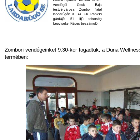
vendégül láttuk Baja
testvérvárosa, Zombor fiatal
labdarúgóit is. Az FK Ranicki
gárdáját 51 ifjú tehetség
képviselte. Képes beszámoló:
Zombori vendégeinket 9.30-kor fogadtuk, a Duna Wellness
termében: