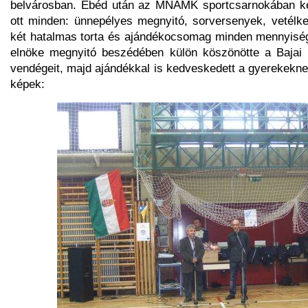
belvárosban. Ebéd után az MNÁMK sportcsarnokában kerü
ott minden: ünnepélyes megnyitó, sorversenyek, vetélked
két hatalmas torta és ajándékocsomag minden mennyisé
elnöke megnyitó beszédében külön köszönötte a Bajai S
vendégeit, majd ajándékkal is kedveskedett a gyerekekne
képek: