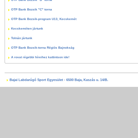
OTP Bank Bozsik "C" torna
OTP Bank Bozsik-program U13, Kecskemét
Kecskeméten jártunk
Tolnán jártunk
OTP Bank Bozsik-torna Régiós Bajnokság
A rovat régebbi híreihez kattintson ide!
Bajai Labdarúgó Sport Egyesület - 6500 Baja, Kaszás u. 14/B.