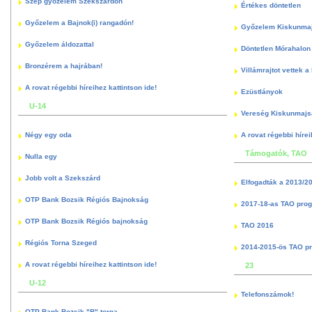
Szép győzelem Szekszárdon
Értékes döntetlen
Győzelem a Bajnok(i) rangadón!
Győzelem Kiskunma
Győzelem áldozattal
Döntetlen Mórahalon 
Bronzérem a hajrában!
Villámrajtot vettek a
A rovat régebbi híreihez kattintson ide!
Ezüstlányok
U-14
Vereség Kiskunmajs
Négy egy oda
A rovat régebbi hírei
Támogatók, TAO
Nulla egy
Jobb volt a Szekszárd
Elfogadták a 2013/2
OTP Bank Bozsik Régiós Bajnokság
2017-18-as TAO pro
OTP Bank Bozsik Régiós bajnokság
TAO 2016
Régiós Torna Szeged
2014-2015-ös TAO p
A rovat régebbi híreihez kattintson ide!
23
U-12
Telefonszámok!
OTP Bank Bozsik "B" torna