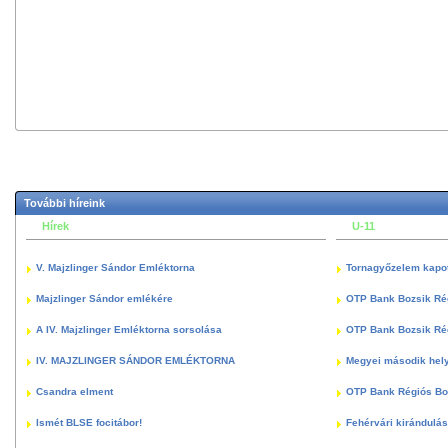
További híreink
Hírek
U-11
V. Majzlinger Sándor Emléktorna
Tornagyőzelem kapott
Majzlinger Sándor emlékére
OTP Bank Bozsik Ré
A IV. Majzlinger Emléktorna sorsolása
OTP Bank Bozsik Ré
IV. MAJZLINGER SÁNDOR EMLÉKTORNA
Megyei második hely
Csandra elment
OTP Bank Régiós Boz
Ismét BLSE focitábor!
Fehérvári kirándulás