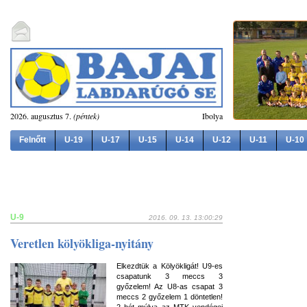
2026. augusztus 7.
(péntek)
Ibolya
Felnőtt
U-19
U-17
U-15
U-14
U-12
U-11
U-10
U-9
2016. 09. 13. 13:00:29
Veretlen kölyökliga-nyitány
Elkezdtük a Kölyökligát! U9-es
csapatunk 3 meccs 3
győzelem! Az U8-as csapat 3
meccs 2 győzelem 1 döntetlen!
2 hét múlva az MTK vendégei