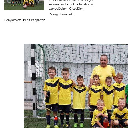
leszünk és bízunk a további jó
szereplésben! Gratulálok!
Csengő Lajos edző
Fénykép az U9-es csapatról: