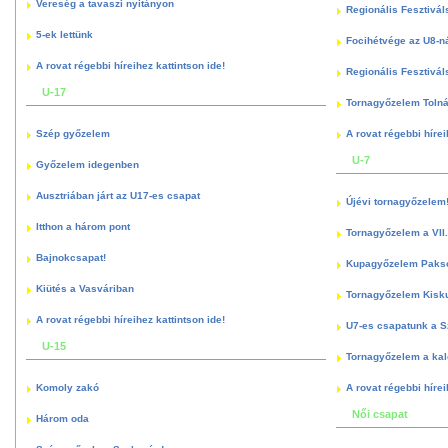
Vereség a tavaszi nyitányon
Regionális Fesztivál
5-ek lettünk
Focihétvége az U8-n
A rovat régebbi híreihez kattintson ide!
Regionális Fesztivál
U-17
Tornagyőzelem Toln
Szép győzelem
A rovat régebbi hírei
U-7
Győzelem idegenben
Ausztriában járt az U17-es csapat
Újévi tornagyőzelem
Itthon a három pont
Tornagyőzelem a VII.
Bajnokcsapat!
Kupagyőzelem Paks
Kiütés a Vasváriban
Tornagyőzelem Kisk
A rovat régebbi híreihez kattintson ide!
U7-es csapatunk a S
U-15
Tornagyőzelem a kal
Komoly zakó
A rovat régebbi hírei
Női csapat
Három oda