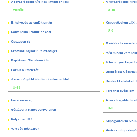
A rovat régebbi híreihez kattintson ide!
A rovat régebbi hírei
Felnőtt
U-10
II. helyezés az emléktornán
Kupagyőzelem a IX. 
U-9
Döntetlennel zártuk az őszt
Összesen tíz
Továbbra is veretlen
Szombati bajnoki: Petőfi-sziget
Még mindig veretlenü
Papírforma Tiszakécskén
Tolnán nyert kupát U
Hoztuk a kötelezőt
Bronzérem Géderlak
A rovat régebbi híreihez kattintson ide!
Büntetőkkel előkelő I
U-19
Farsangi győzelem
Hazai vereség
A rovat régebbi hírei
U-8
Gólzápor a Kaposvölgye ellen
Pályán az U19
Kupagyőzelem Kisku
Vereség hétközben
Horfer-serleg utánpó