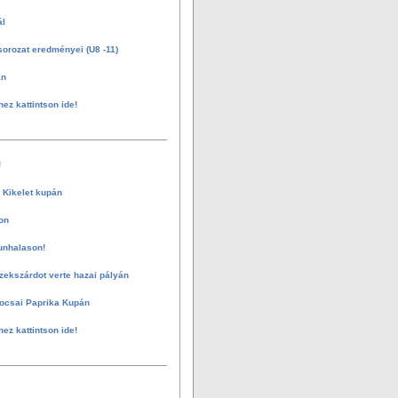
ál
sorozat eredményei (U8 -11)
án
hez kattintson ide!
!
 Kikelet kupán
on
unhalason!
zekszárdot verte hazai pályán
ocsai Paprika Kupán
hez kattintson ide!