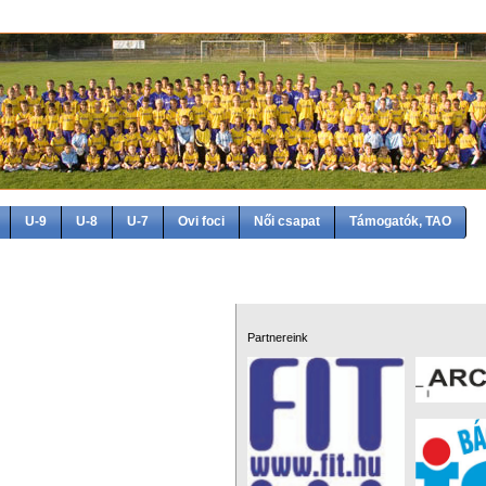
U-9
U-8
U-7
Ovi foci
Női csapat
Támogatók, TAO
Partnereink