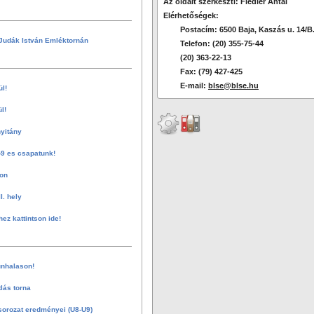
Az oldalt szerkeszti: Fiedler Antal
Elérhetőségek:
Postacím: 6500 Baja, Kaszás u. 14/B
Judák István Emléktornán
Telefon: (20) 355-75-44
(20) 363-22-13
Fax: (79) 427-425
E-mail:
blse@blse.hu
ül!
l!
nyitány
-9 es csapatunk!
on
I. hely
hez kattintson ide!
nhalason!
tlás torna
sorozat eredményei (U8-U9)