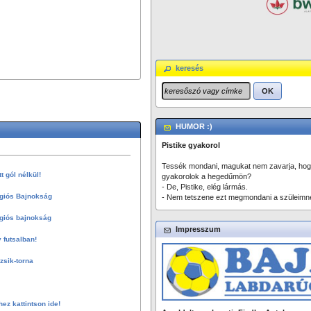
keresés
OK
HUMOR :)
Pistike gyakorol
Tessék mondani, magukat nem zavarja, ho
 gól nélkül!
gyakorolok a hegedűmön?
- De, Pistike, elég lármás.
giós Bajnokság
- Nem tetszene ezt megmondani a szüleimn
giós bajnokság
Impresszum
 futsalban!
sik-torna
hez kattintson ide!