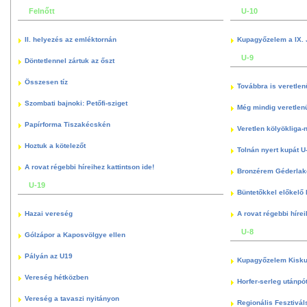
Felnőtt
U-10
II. helyezés az emléktornán
Kupagyőzelem a IX. 
U-9
Döntetlennel zártuk az őszt
Összesen tíz
Továbbra is veretlen
Szombati bajnoki: Petőfi-sziget
Még mindig veretlenü
Papírforma Tiszakécskén
Veretlen kölyökliga-
Hoztuk a kötelezőt
Tolnán nyert kupát U
A rovat régebbi híreihez kattintson ide!
Bronzérem Géderlak
U-19
Büntetőkkel előkelő I
Hazai vereség
A rovat régebbi hírei
U-8
Gólzápor a Kaposvölgye ellen
Pályán az U19
Kupagyőzelem Kisku
Vereség hétközben
Horfer-serleg utánpó
Vereség a tavaszi nyitányon
Regionális Fesztivál