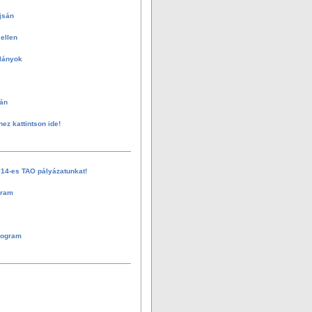
jsán
ellen
 lányok
án
hez kattintson ide!
014-es TAO pályázatunkat!
gram
rogram