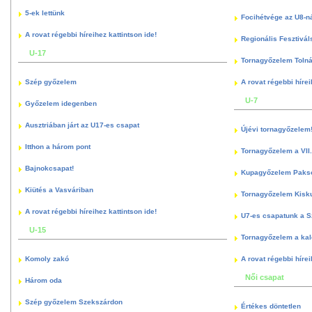
5-ek lettünk
Focihétvége az U8-n
A rovat régebbi híreihez kattintson ide!
Regionális Fesztivál
U-17
Tornagyőzelem Toln
Szép győzelem
A rovat régebbi hírei
U-7
Győzelem idegenben
Ausztriában járt az U17-es csapat
Újévi tornagyőzelem
Itthon a három pont
Tornagyőzelem a VII.
Bajnokcsapat!
Kupagyőzelem Paks
Kiütés a Vasváriban
Tornagyőzelem Kisk
A rovat régebbi híreihez kattintson ide!
U7-es csapatunk a S
U-15
Tornagyőzelem a kal
Komoly zakó
A rovat régebbi hírei
Női csapat
Három oda
Szép győzelem Szekszárdon
Értékes döntetlen