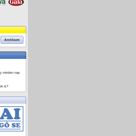
Archívum
gy minden nap
ek is?