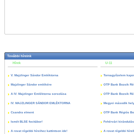
További híreink
Hírek
U-11
V. Majzlinger Sándor Emléktorna
Tornagyőzelem kapott
Majzlinger Sándor emlékére
OTP Bank Bozsik Ré
A IV. Majzlinger Emléktorna sorsolása
OTP Bank Bozsik Ré
IV. MAJZLINGER SÁNDOR EMLÉKTORNA
Megyei második hely
Csandra elment
OTP Bank Régiós Boz
Ismét BLSE focitábor!
Fehérvári kirándulás
A rovat régebbi híreihez kattintson ide!
A rovat régebbi hírei