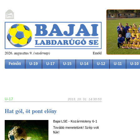
2026. augusztus 9.
(vasárnap)
Emőd
Felnőtt
U-19
U-17
U-15
U-14
U-12
U-11
U-10
U-17
2013. 10. 31. 14:30:53
Hat gól, öt pont előny
Bajai LSE - Kozármisleny 6-1
Tovább menetelünk! Szép volt
fiúk!