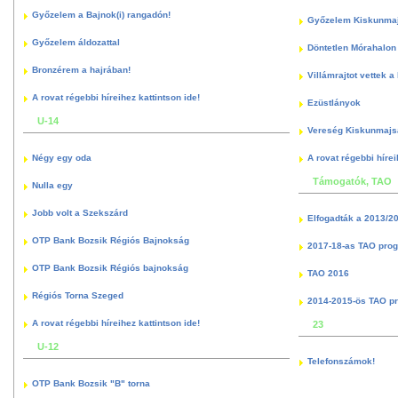
Győzelem a Bajnok(i) rangadón!
Győzelem Kiskunma
Győzelem áldozattal
Döntetlen Mórahalon 
Bronzérem a hajrában!
Villámrajtot vettek a
A rovat régebbi híreihez kattintson ide!
Ezüstlányok
U-14
Vereség Kiskunmajs
Négy egy oda
A rovat régebbi hírei
Támogatók, TAO
Nulla egy
Jobb volt a Szekszárd
Elfogadták a 2013/2
OTP Bank Bozsik Régiós Bajnokság
2017-18-as TAO pro
OTP Bank Bozsik Régiós bajnokság
TAO 2016
Régiós Torna Szeged
2014-2015-ös TAO p
A rovat régebbi híreihez kattintson ide!
23
U-12
Telefonszámok!
OTP Bank Bozsik "B" torna