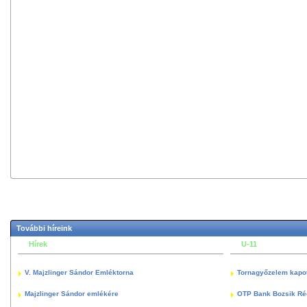
További híreink
Hírek
U-11
V. Majzlinger Sándor Emléktorna
Tornagyőzelem kapott
Majzlinger Sándor emlékére
OTP Bank Bozsik Ré