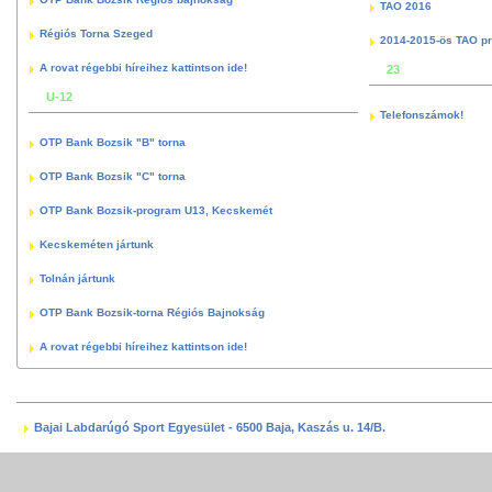
TAO 2016
Régiós Torna Szeged
2014-2015-ös TAO p
A rovat régebbi híreihez kattintson ide!
23
U-12
Telefonszámok!
OTP Bank Bozsik "B" torna
OTP Bank Bozsik "C" torna
OTP Bank Bozsik-program U13, Kecskemét
Kecskeméten jártunk
Tolnán jártunk
OTP Bank Bozsik-torna Régiós Bajnokság
A rovat régebbi híreihez kattintson ide!
Bajai Labdarúgó Sport Egyesület - 6500 Baja, Kaszás u. 14/B.