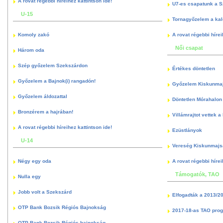
A rovat régebbi híreihez kattintson ide!
U7-es csapatunk a S
U-15
Tornagyőzelem a kal
Komoly zakó
A rovat régebbi hírei
Női csapat
Három oda
Szép győzelem Szekszárdon
Értékes döntetlen
Győzelem a Bajnok(i) rangadón!
Győzelem Kiskunma
Győzelem áldozattal
Döntetlen Mórahalon 
Bronzérem a hajrában!
Villámrajtot vettek a
A rovat régebbi híreihez kattintson ide!
Ezüstlányok
U-14
Vereség Kiskunmajs
Négy egy oda
A rovat régebbi hírei
Támogatók, TAO
Nulla egy
Jobb volt a Szekszárd
Elfogadták a 2013/2
OTP Bank Bozsik Régiós Bajnokság
2017-18-as TAO pro
OTP Bank Bozsik Régiós bajnokság