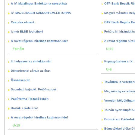
A IV. Majzlinger Emléktorna sorsolása
OTP Bank Bozsik Ré
IV. MAJZLINGER SÁNDOR EMLÉKTORNA
Megyei második hely
Csandra elment
OTP Bank Régiós Boz
Ismét BLSE focitábor!
Fehérvári kirándulás
A rovat régebbi híreihez kattintson ide!
A rovat régebbi hírei
Felnőtt
U-10
II. helyezés az emléktornán
Kupagyőzelem a IX. 
U-9
Döntetlennel zártuk az őszt
Összesen tíz
Továbbra is veretlen
Szombati bajnoki: Petőfi-sziget
Még mindig veretlenü
Papírforma Tiszakécskén
Veretlen kölyökliga-
Hoztuk a kötelezőt
Tolnán nyert kupát U
A rovat régebbi híreihez kattintson ide!
Bronzérem Géderlak
U-19
Büntetőkkel előkelő I