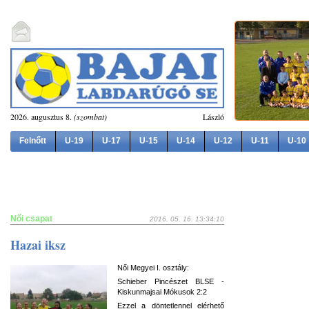
2026. augusztus 8.
(szombat)
László
Felnőtt
U-19
U-17
U-15
U-14
U-12
U-11
U-10
Női csapat
2016. 05. 16. 13:34:10
Hazai iksz
Női Megyei I. osztály:
Schieber Pincészet BLSE -
Kiskunmajsai Mókusok 2:2
Ezzel a döntetlennel elérhető