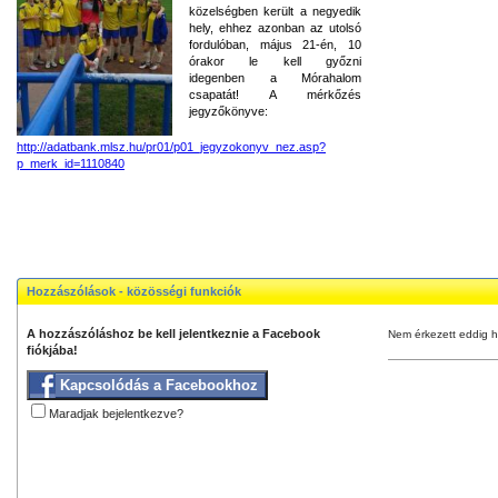
közelségben került a negyedik
hely, ehhez azonban az utolsó
fordulóban, május 21-én, 10
órakor le kell győzni
idegenben a Mórahalom
csapatát! A mérkőzés
jegyzőkönyve:
http://adatbank.mlsz.hu/pr01/p01_jegyzokonyv_nez.asp?
p_merk_id=1110840
Hozzászólások - közösségi funkciók
A hozzászóláshoz be kell jelentkeznie a Facebook
Nem érkezett eddig h
fiókjába!
Kapcsolódás a Facebookhoz
Maradjak bejelentkezve?