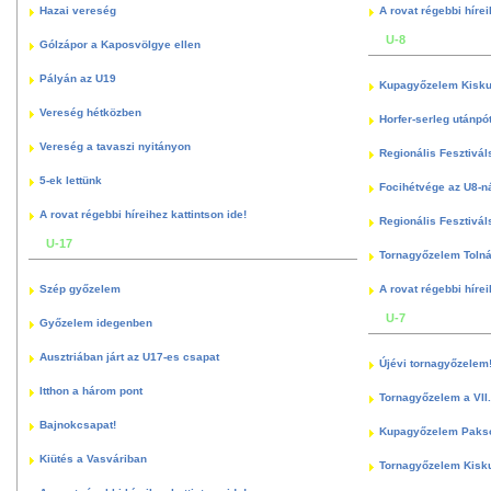
Hazai vereség
A rovat régebbi hírei
U-8
Gólzápor a Kaposvölgye ellen
Pályán az U19
Kupagyőzelem Kisku
Vereség hétközben
Horfer-serleg utánpó
Vereség a tavaszi nyitányon
Regionális Fesztivál
5-ek lettünk
Focihétvége az U8-n
A rovat régebbi híreihez kattintson ide!
Regionális Fesztivál
U-17
Tornagyőzelem Toln
Szép győzelem
A rovat régebbi hírei
U-7
Győzelem idegenben
Ausztriában járt az U17-es csapat
Újévi tornagyőzelem
Itthon a három pont
Tornagyőzelem a VII.
Bajnokcsapat!
Kupagyőzelem Paks
Kiütés a Vasváriban
Tornagyőzelem Kisk