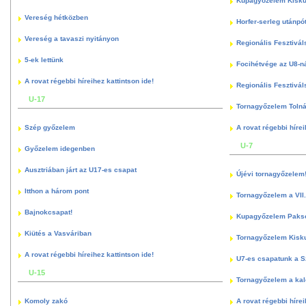
Kupagyőzelem Kisku
Vereség hétközben
Horfer-serleg utánpó
Vereség a tavaszi nyitányon
Regionális Fesztivál
5-ek lettünk
Focihétvége az U8-n
A rovat régebbi híreihez kattintson ide!
Regionális Fesztivál
U-17
Tornagyőzelem Toln
Szép győzelem
A rovat régebbi hírei
U-7
Győzelem idegenben
Ausztriában járt az U17-es csapat
Újévi tornagyőzelem
Itthon a három pont
Tornagyőzelem a VII.
Bajnokcsapat!
Kupagyőzelem Paks
Kiütés a Vasváriban
Tornagyőzelem Kisk
A rovat régebbi híreihez kattintson ide!
U7-es csapatunk a S
U-15
Tornagyőzelem a kal
Komoly zakó
A rovat régebbi hírei