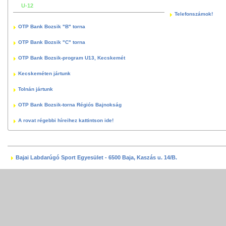
U-12
Telefonszámok!
OTP Bank Bozsik "B" torna
OTP Bank Bozsik "C" torna
OTP Bank Bozsik-program U13, Kecskemét
Kecskeméten jártunk
Tolnán jártunk
OTP Bank Bozsik-torna Régiós Bajnokság
A rovat régebbi híreihez kattintson ide!
Bajai Labdarúgó Sport Egyesület - 6500 Baja, Kaszás u. 14/B.