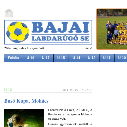
2026. augusztus 8.
(szombat)
László
Felnőtt
U-19
U-17
U-15
U-14
U-12
U-11
U-10
U-12
2014. 02. 27. 15:37:52
Busó Kupa, Mohács
Ellenfelünk a Paks, a PMFC, a
Komló és a házigazda Mohács
csapata volt.
Három győzelmünk mellett a