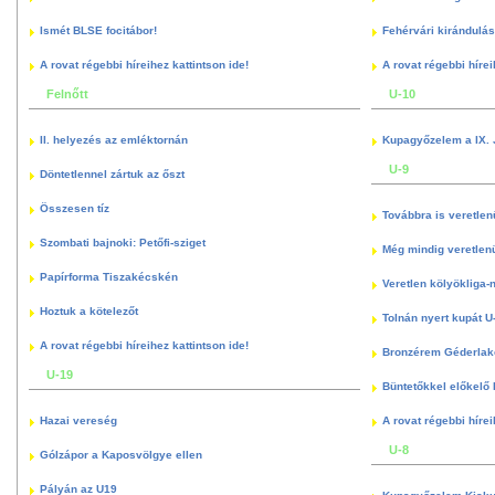
Ismét BLSE focitábor!
Fehérvári kirándulás
A rovat régebbi híreihez kattintson ide!
A rovat régebbi hírei
Felnőtt
U-10
II. helyezés az emléktornán
Kupagyőzelem a IX. 
U-9
Döntetlennel zártuk az őszt
Összesen tíz
Továbbra is veretlen
Szombati bajnoki: Petőfi-sziget
Még mindig veretlenü
Papírforma Tiszakécskén
Veretlen kölyökliga-
Hoztuk a kötelezőt
Tolnán nyert kupát U
A rovat régebbi híreihez kattintson ide!
Bronzérem Géderlak
U-19
Büntetőkkel előkelő I
Hazai vereség
A rovat régebbi hírei
U-8
Gólzápor a Kaposvölgye ellen
Pályán az U19