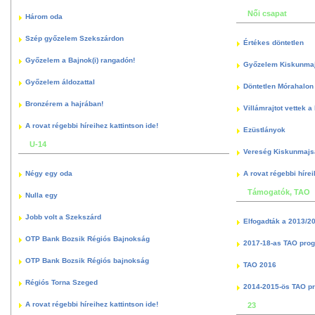
Női csapat
Három oda
Szép győzelem Szekszárdon
Értékes döntetlen
Győzelem a Bajnok(i) rangadón!
Győzelem Kiskunma
Győzelem áldozattal
Döntetlen Mórahalon 
Bronzérem a hajrában!
Villámrajtot vettek a
A rovat régebbi híreihez kattintson ide!
Ezüstlányok
U-14
Vereség Kiskunmajs
Négy egy oda
A rovat régebbi hírei
Támogatók, TAO
Nulla egy
Jobb volt a Szekszárd
Elfogadták a 2013/2
OTP Bank Bozsik Régiós Bajnokság
2017-18-as TAO pro
OTP Bank Bozsik Régiós bajnokság
TAO 2016
Régiós Torna Szeged
2014-2015-ös TAO p
A rovat régebbi híreihez kattintson ide!
23