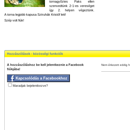
tornagyőztes Paks ellen
szenvedtünk 2-1-es vereséget
így 2. helyen végeztünk.
A torna legjobb kapusa Sztruhák Kristóf lett!
Szép volt fiúk!
Hozzászólások - közösségi funkciók
A hozzászóláshoz be kell jelentkeznie a Facebook
Nem érkezett eddig h
fiókjába!
Kapcsolódás a Facebookhoz
Maradjak bejelentkezve?