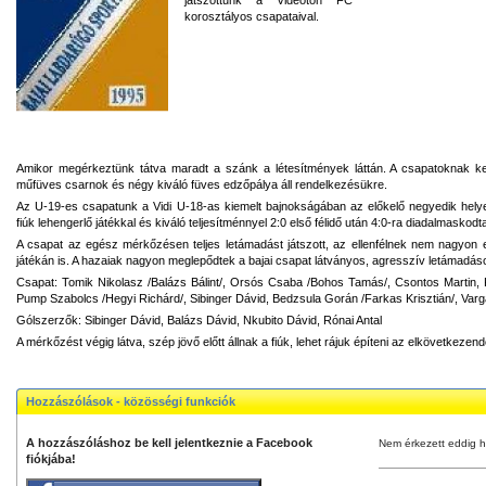
korosztályos csapataival.
Amikor megérkeztünk tátva maradt a szánk a létesítmények láttán. A csapatoknak ke
műfüves csarnok és négy kiváló füves edzőpálya áll rendelkezésükre.
Az U-19-es csapatunk a Vidi U-18-as kiemelt bajnokságában az előkelő negyedik helye
fiúk lehengerlő játékkal és kiváló teljesítménnyel 2:0 első félidő után 4:0-ra diadalmaskodt
A csapat az egész mérkőzésen teljes letámadást játszott, az ellenfélnek nem nagyon 
játékán is. A hazaiak nagyon meglepődtek a bajai csapat látványos, agresszív letámadáso
Csapat: Tomik Nikolasz /Balázs Bálint/, Orsós Csaba /Bohos Tamás/, Csontos Martin, Ró
Pump Szabolcs /Hegyi Richárd/, Sibinger Dávid, Bedzsula Gorán /Farkas Krisztián/, Varg
Gólszerzők: Sibinger Dávid, Balázs Dávid, Nkubito Dávid, Rónai Antal
A mérkőzést végig látva, szép jövő előtt állnak a fiúk, lehet rájuk építeni az elkövetkeze
Hozzászólások - közösségi funkciók
A hozzászóláshoz be kell jelentkeznie a Facebook
Nem érkezett eddig h
fiókjába!