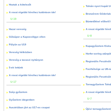
Hoztuk a kötelezőt
Tolnán nyert kupát U
A rovat régebbi híreihez kattintson ide!
Bronzérem Géderlak
U-19
Büntetőkkel előkelő I
Hazai vereség
A rovat régebbi hírei
U-8
Gólzápor a Kaposvölgye ellen
Pályán az U19
Kupagyőzelem Kisku
Vereség hétközben
Horfer-serleg utánpó
Vereség a tavaszi nyitányon
Regionális Fesztivál
5-ek lettünk
Focihétvége az U8-n
A rovat régebbi híreihez kattintson ide!
Regionális Fesztivál
U-17
Tornagyőzelem Toln
Szép győzelem
A rovat régebbi hírei
U-7
Győzelem idegenben
Ausztriában járt az U17-es csapat
Újévi tornagyőzelem