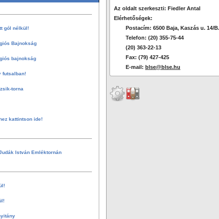
Az oldalt szerkeszti: Fiedler Antal
Elérhetőségek:
Postacím: 6500 Baja, Kaszás u. 14/B
 gól nélkül!
Telefon: (20) 355-75-44
giós Bajnokság
(20) 363-22-13
Fax: (79) 427-425
giós bajnokság
E-mail:
blse@blse.hu
 futsalban!
sik-torna
hez kattintson ide!
Judák István Emléktornán
ül!
l!
nyitány