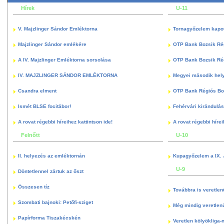
Hírek
U-11
V. Majzlinger Sándor Emléktorna
Tornagyőzelem kapott
Majzlinger Sándor emlékére
OTP Bank Bozsik Ré
A IV. Majzlinger Emléktorna sorsolása
OTP Bank Bozsik Ré
IV. MAJZLINGER SÁNDOR EMLÉKTORNA
Megyei második hely
Csandra elment
OTP Bank Régiós Boz
Ismét BLSE focitábor!
Fehérvári kirándulás
A rovat régebbi híreihez kattintson ide!
A rovat régebbi hírei
Felnőtt
U-10
II. helyezés az emléktornán
Kupagyőzelem a IX. 
U-9
Döntetlennel zártuk az őszt
Összesen tíz
Továbbra is veretlen
Szombati bajnoki: Petőfi-sziget
Még mindig veretlenü
Papírforma Tiszakécskén
Veretlen kölyökliga-