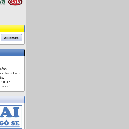
Archívum
lését:
r választ tőlem,
és.
 kicsit?
kérdés!