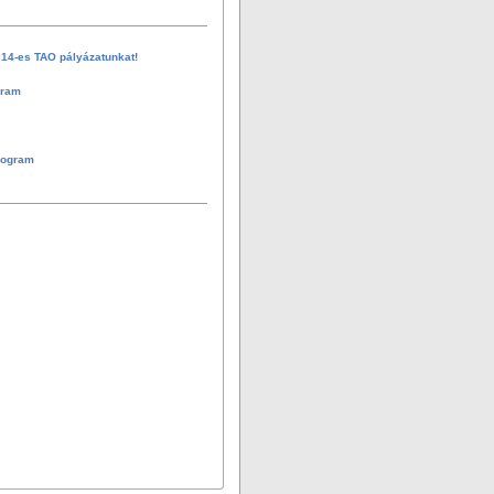
014-es TAO pályázatunkat!
gram
rogram