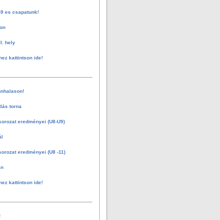
-9 es csapatunk!
on
I. hely
hez kattintson ide!
nhalason!
tlás torna
sorozat eredményei (U8-U9)
ál
sorozat eredményei (U8 -11)
án
hez kattintson ide!
!