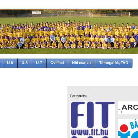
U-9
U-8
U-7
Ovi foci
Női csapat
Támogatók, TAO
Partnereink