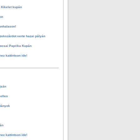
 Kikelet kupán
on
unhalason!
zekszárdot verte hazai pályán
ocsai Paprika Kupán
hez kattintson ide!
jsán
ellen
 lányok
án
hez kattintson ide!