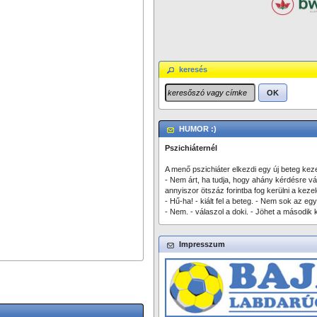
keresés
OK
HUMOR :)
Pszichiáternél
A menő pszichiáter elkezdi egy új beteg keze
- Nem árt, ha tudja, hogy ahány kérdésre vá
annyiszor ötszáz forintba fog kerülni a kezel
- Hű-ha! - kiált fel a beteg. - Nem sok az egy
- Nem. - válaszol a doki. - Jöhet a második 
Impresszum