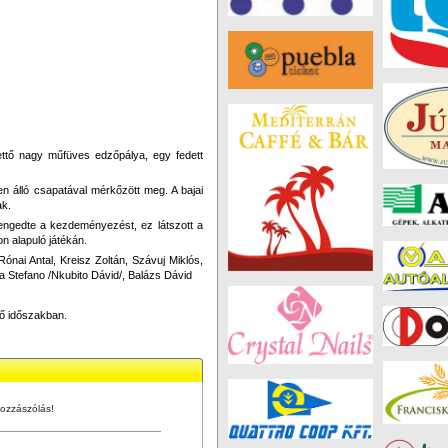
ttő nagy műfüves edzőpálya, egy fedett
n álló csapatával mérkőzött meg. A bajai
ak.
engedte a kezdeményezést, ez látszott a
n alapuló játékán.
nai Antal, Kreisz Zoltán, Szávuj Miklós,
a Stefano /Nkubito Dávid/, Balázs Dávid
ndő időszakban.
ozzászólás!