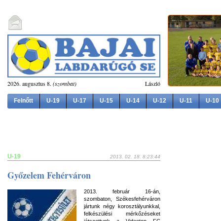
2026. augusztus 8.
(szombat)
László
Felnőtt
U-19
U-17
U-15
U-14
U-12
U-11
U-10
U-19
2013. 02. 18. 8:23:44
Győzelem Fehérváron
2013. február 16-án,
szombaton, Székesfehérváron
jártunk négy korosztályunkkal,
felkészülési mérkőzéseket
játszottunk a Videoton FC