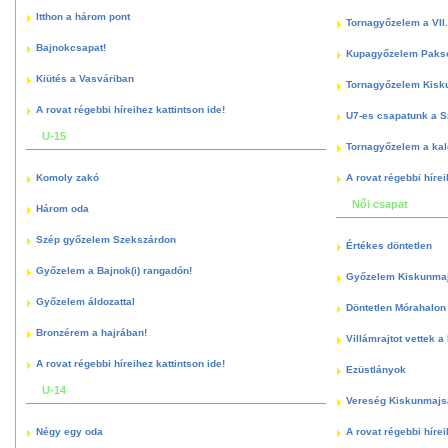
Itthon a három pont
Tornagyőzelem a VII.
Bajnokcsapat!
Kupagyőzelem Paks
Kiütés a Vasváriban
Tornagyőzelem Kisk
A rovat régebbi híreihez kattintson ide!
U7-es csapatunk a S
U-15
Tornagyőzelem a kal
Komoly zakó
A rovat régebbi hírei
Női csapat
Három oda
Szép győzelem Szekszárdon
Értékes döntetlen
Győzelem a Bajnok(i) rangadón!
Győzelem Kiskunma
Győzelem áldozattal
Döntetlen Mórahalon 
Bronzérem a hajrában!
Villámrajtot vettek a
A rovat régebbi híreihez kattintson ide!
Ezüstlányok
U-14
Vereség Kiskunmajs
Négy egy oda
A rovat régebbi hírei