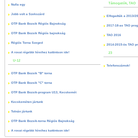
Támogatók, TAO
Nulla egy
Jobb volt a Szekszárd
Elfogadták a 2013/2
OTP Bank Bozsik Régiós Bajnokság
2017-18-as TAO pro
OTP Bank Bozsik Régiós bajnokság
TAO 2016
Régiós Torna Szeged
2014-2015-ös TAO p
A rovat régebbi híreihez kattintson ide!
23
U-12
Telefonszámok!
OTP Bank Bozsik "B" torna
OTP Bank Bozsik "C" torna
OTP Bank Bozsik-program U13, Kecskemét
Kecskeméten jártunk
Tolnán jártunk
OTP Bank Bozsik-torna Régiós Bajnokság
A rovat régebbi híreihez kattintson ide!