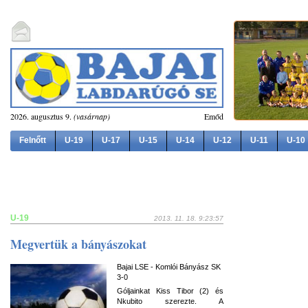
2026. augusztus 9.
(vasárnap)
Emőd
Felnőtt
U-19
U-17
U-15
U-14
U-12
U-11
U-10
U-19
2013. 11. 18. 9:23:57
Megvertük a bányászokat
Bajai LSE - Komlói Bányász SK
3-0
Góljainkat Kiss Tibor (2) és
Nkubito szerezte. A