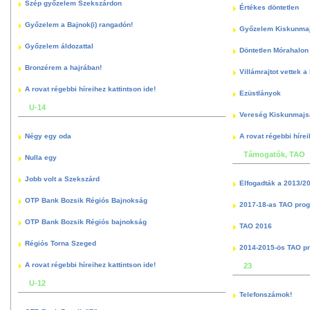
Szép győzelem Szekszárdon
Értékes döntetlen
Győzelem a Bajnok(i) rangadón!
Győzelem Kiskunma
Győzelem áldozattal
Döntetlen Mórahalon 
Bronzérem a hajrában!
Villámrajtot vettek a
A rovat régebbi híreihez kattintson ide!
Ezüstlányok
U-14
Vereség Kiskunmajs
Négy egy oda
A rovat régebbi hírei
Támogatók, TAO
Nulla egy
Jobb volt a Szekszárd
Elfogadták a 2013/2
OTP Bank Bozsik Régiós Bajnokság
2017-18-as TAO pro
OTP Bank Bozsik Régiós bajnokság
TAO 2016
Régiós Torna Szeged
2014-2015-ös TAO p
A rovat régebbi híreihez kattintson ide!
23
U-12
Telefonszámok!