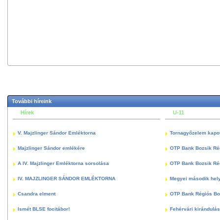
További híreink
Hírek
U-11
V. Majzlinger Sándor Emléktorna
Tornagyőzelem kapott
Majzlinger Sándor emlékére
OTP Bank Bozsik Ré
A IV. Majzlinger Emléktorna sorsolása
OTP Bank Bozsik Ré
IV. MAJZLINGER SÁNDOR EMLÉKTORNA
Megyei második hely
Csandra elment
OTP Bank Régiós Boz
Ismét BLSE focitábor!
Fehérvári kirándulás