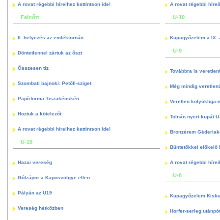
A rovat régebbi híreihez kattintson ide!
A rovat régebbi hírei
Felnőtt
U-10
II. helyezés az emléktornán
Kupagyőzelem a IX. 
U-9
Döntetlennel zártuk az őszt
Összesen tíz
Továbbra is veretlen
Szombati bajnoki: Petőfi-sziget
Még mindig veretlenü
Papírforma Tiszakécskén
Veretlen kölyökliga-
Hoztuk a kötelezőt
Tolnán nyert kupát U
A rovat régebbi híreihez kattintson ide!
Bronzérem Géderlak
U-19
Büntetőkkel előkelő I
Hazai vereség
A rovat régebbi hírei
U-8
Gólzápor a Kaposvölgye ellen
Pályán az U19
Kupagyőzelem Kisku
Vereség hétközben
Horfer-serleg utánpó