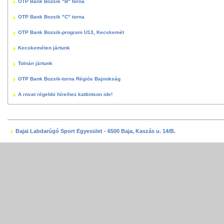
OTP Bank Bozsik "B" torna
OTP Bank Bozsik "C" torna
OTP Bank Bozsik-program U13, Kecskemét
Kecskeméten jártunk
Tolnán jártunk
OTP Bank Bozsik-torna Régiós Bajnokság
A rovat régebbi híreihez kattintson ide!
Bajai Labdarúgó Sport Egyesület - 6500 Baja, Kaszás u. 14/B.