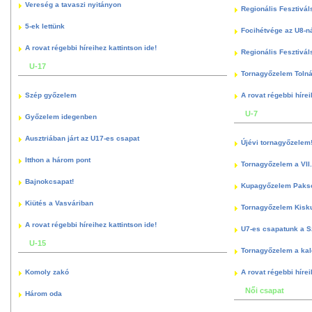
Vereség a tavaszi nyitányon
Regionális Fesztivál
5-ek lettünk
Focihétvége az U8-n
A rovat régebbi híreihez kattintson ide!
Regionális Fesztivál
U-17
Tornagyőzelem Toln
Szép győzelem
A rovat régebbi hírei
U-7
Győzelem idegenben
Ausztriában járt az U17-es csapat
Újévi tornagyőzelem
Itthon a három pont
Tornagyőzelem a VII.
Bajnokcsapat!
Kupagyőzelem Paks
Kiütés a Vasváriban
Tornagyőzelem Kisk
A rovat régebbi híreihez kattintson ide!
U7-es csapatunk a S
U-15
Tornagyőzelem a kal
Komoly zakó
A rovat régebbi hírei
Női csapat
Három oda