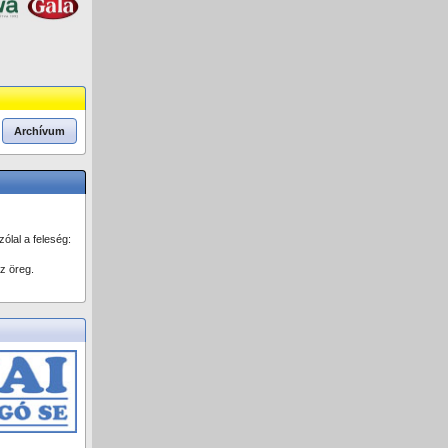
Archívum
ólal a feleség:
z öreg.