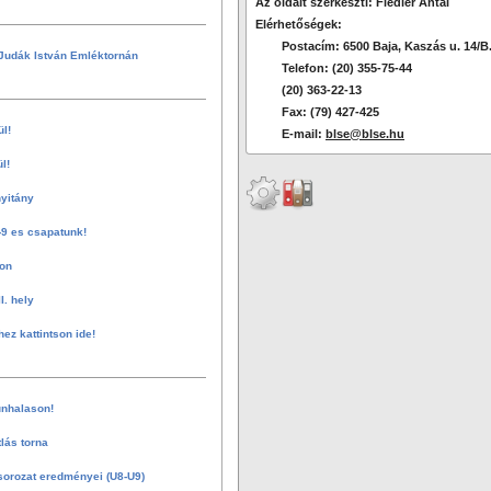
Az oldalt szerkeszti: Fiedler Antal
Elérhetőségek:
Postacím: 6500 Baja, Kaszás u. 14/B
Judák István Emléktornán
Telefon: (20) 355-75-44
(20) 363-22-13
Fax: (79) 427-425
ül!
E-mail:
blse@blse.hu
l!
nyitány
-9 es csapatunk!
on
I. hely
hez kattintson ide!
nhalason!
tlás torna
sorozat eredményei (U8-U9)