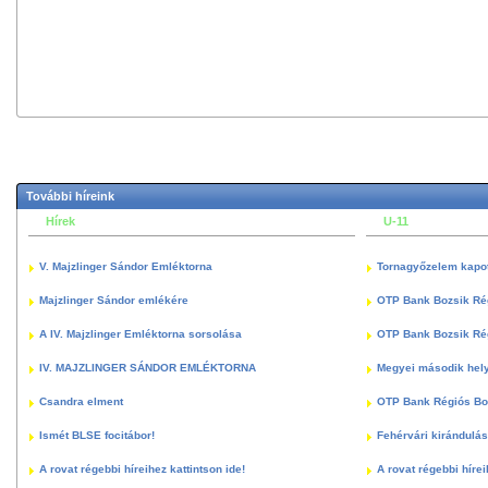
További híreink
Hírek
U-11
V. Majzlinger Sándor Emléktorna
Tornagyőzelem kapott
Majzlinger Sándor emlékére
OTP Bank Bozsik Ré
A IV. Majzlinger Emléktorna sorsolása
OTP Bank Bozsik Ré
IV. MAJZLINGER SÁNDOR EMLÉKTORNA
Megyei második hely
Csandra elment
OTP Bank Régiós Boz
Ismét BLSE focitábor!
Fehérvári kirándulás
A rovat régebbi híreihez kattintson ide!
A rovat régebbi hírei