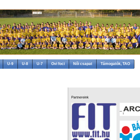
U-9
U-8
U-7
Ovi foci
Női csapat
Támogatók, TAO
Partnereink