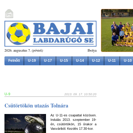
2026. augusztus 7.
(péntek)
Ibolya
Felnőtt
U-19
U-17
U-15
U-14
U-12
U-11
U-10
U-9
2013. 09. 17. 10:50:20
Csütörtökön utazás Tolnára
Az U-11-es csapattal közösen.
Indulás 2013. szeptember 19-
én, csütörtökön, 15 órakor a
Vasváriból. Kezdés 17.30-kor.