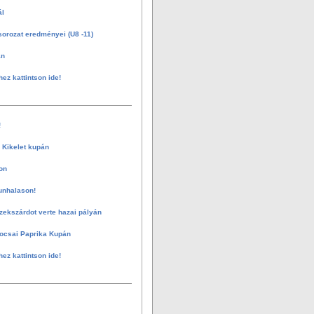
ál
sorozat eredményei (U8 -11)
án
hez kattintson ide!
!
 Kikelet kupán
on
unhalason!
zekszárdot verte hazai pályán
ocsai Paprika Kupán
hez kattintson ide!