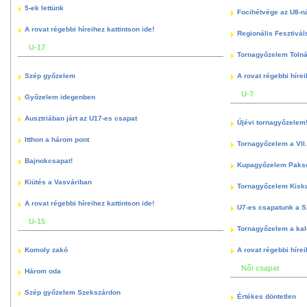
5-ek lettünk
Focihétvége az U8-n
A rovat régebbi híreihez kattintson ide!
Regionális Fesztivál
U-17
Tornagyőzelem Toln
Szép győzelem
A rovat régebbi hírei
U-7
Győzelem idegenben
Ausztriában járt az U17-es csapat
Újévi tornagyőzelem
Itthon a három pont
Tornagyőzelem a VII.
Bajnokcsapat!
Kupagyőzelem Paks
Kiütés a Vasváriban
Tornagyőzelem Kisk
A rovat régebbi híreihez kattintson ide!
U7-es csapatunk a S
U-15
Tornagyőzelem a kal
Komoly zakó
A rovat régebbi hírei
Női csapat
Három oda
Szép győzelem Szekszárdon
Értékes döntetlen