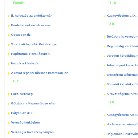
Felnőtt
U-10
II. helyezés az emléktornán
Kupagyőzelem a IX. 
U-9
Döntetlennel zártuk az őszt
Összesen tíz
Továbbra is veretlen
Szombati bajnoki: Petőfi-sziget
Még mindig veretlenü
Papírforma Tiszakécskén
Veretlen kölyökliga-
Hoztuk a kötelezőt
Tolnán nyert kupát U
A rovat régebbi híreihez kattintson ide!
Bronzérem Géderlak
U-19
Büntetőkkel előkelő I
Hazai vereség
A rovat régebbi hírei
U-8
Gólzápor a Kaposvölgye ellen
Pályán az U19
Kupagyőzelem Kisku
Vereség hétközben
Horfer-serleg utánpó
Vereség a tavaszi nyitányon
Regionális Fesztivál