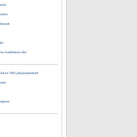
jsán
ellen
 lányok
án
hez kattintson ide!
014-es TAO pályázatunkat!
gram
rogram