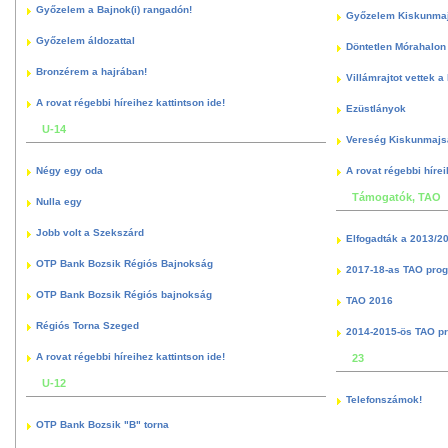
Győzelem a Bajnok(i) rangadón!
Győzelem Kiskunma
Győzelem áldozattal
Döntetlen Mórahalon 
Bronzérem a hajrában!
Villámrajtot vettek a
A rovat régebbi híreihez kattintson ide!
Ezüstlányok
U-14
Vereség Kiskunmajs
Négy egy oda
A rovat régebbi hírei
Támogatók, TAO
Nulla egy
Jobb volt a Szekszárd
Elfogadták a 2013/2
OTP Bank Bozsik Régiós Bajnokság
2017-18-as TAO pro
OTP Bank Bozsik Régiós bajnokság
TAO 2016
Régiós Torna Szeged
2014-2015-ös TAO p
A rovat régebbi híreihez kattintson ide!
23
U-12
Telefonszámok!
OTP Bank Bozsik "B" torna