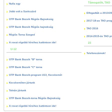
Támogatók, TAO
Nulla egy
Jobb volt a Szekszárd
Elfogadták a 2013/2
OTP Bank Bozsik Régiós Bajnokság
2017-18-as TAO pro
OTP Bank Bozsik Régiós bajnokság
TAO 2016
Régiós Torna Szeged
2014-2015-ös TAO p
A rovat régebbi híreihez kattintson ide!
23
U-12
Telefonszámok!
OTP Bank Bozsik "B" torna
OTP Bank Bozsik "C" torna
OTP Bank Bozsik-program U13, Kecskemét
Kecskeméten jártunk
Tolnán jártunk
OTP Bank Bozsik-torna Régiós Bajnokság
A rovat régebbi híreihez kattintson ide!