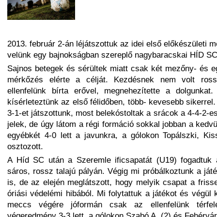
2013. február 2-án léjátszottuk az idei első előkészületi m
velünk egy bajnokságban szereplő nagybaracskai HÍD SC 
Sajnos betegek és sérültek miatt csak két mezőny- és e
mérkőzés elérte a célját. Kezdésnek nem volt ross
ellenfelünk bírta erővel, megnehezítette a dolgunkat.
kísérleteztünk az első félidőben, több- kevesebb sikerrel
3-1-et játszottunk, most belekóstoltak a srácok a 4-4-2-e
jelek, de úgy látom a régi formáció sokkal jobban a kedv
egyébkét 4-0 lett a javunkra, a gólokon Topálszki, Kis
osztozott.
A Híd SC után a Szeremle ificsapatát (U19) fogadtuk 
sáros, rossz talajú pályán. Végig mi próbálkoztunk a játé
is, de az elején meglátszott, hogy melyik csapat a frisse
óriási védelémi hibából. Mi folytattuk a játékot és végül 
meccs végére jóformán csak az ellenfelünk térfel
végeredmény 3-3 lett, a gólokon Szabó A. (2) és Fehérvári