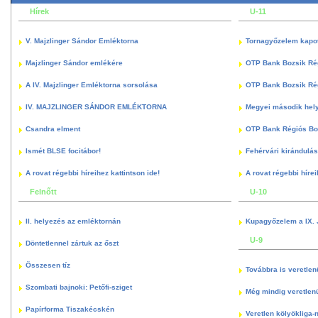
Hírek
U-11
V. Majzlinger Sándor Emléktorna
Tornagyőzelem kapott
Majzlinger Sándor emlékére
OTP Bank Bozsik Ré
A IV. Majzlinger Emléktorna sorsolása
OTP Bank Bozsik Ré
IV. MAJZLINGER SÁNDOR EMLÉKTORNA
Megyei második hely
Csandra elment
OTP Bank Régiós Boz
Ismét BLSE focitábor!
Fehérvári kirándulás
A rovat régebbi híreihez kattintson ide!
A rovat régebbi hírei
Felnőtt
U-10
II. helyezés az emléktornán
Kupagyőzelem a IX. 
U-9
Döntetlennel zártuk az őszt
Összesen tíz
Továbbra is veretlen
Szombati bajnoki: Petőfi-sziget
Még mindig veretlenü
Papírforma Tiszakécskén
Veretlen kölyökliga-