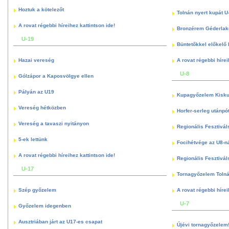
Hoztuk a kötelezőt
Tolnán nyert kupát U
A rovat régebbi híreihez kattintson ide!
Bronzérem Géderlak
U-19
Büntetőkkel előkelő I
Hazai vereség
A rovat régebbi hírei
U-8
Gólzápor a Kaposvölgye ellen
Pályán az U19
Kupagyőzelem Kisku
Vereség hétközben
Horfer-serleg utánpó
Vereség a tavaszi nyitányon
Regionális Fesztivál
5-ek lettünk
Focihétvége az U8-n
A rovat régebbi híreihez kattintson ide!
Regionális Fesztivál
U-17
Tornagyőzelem Toln
Szép győzelem
A rovat régebbi hírei
U-7
Győzelem idegenben
Ausztriában járt az U17-es csapat
Újévi tornagyőzelem