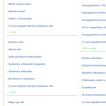
Itthon a három pont
Tornagyőzelem a VII.
Bajnokcsapat!
Kupagyőzelem Paks
Kiütés a Vasváriban
Tornagyőzelem Kisk
A rovat régebbi híreihez kattintson ide!
U7-es csapatunk a S
U-15
Tornagyőzelem a kal
Komoly zakó
A rovat régebbi hírei
Női csapat
Három oda
Szép győzelem Szekszárdon
Értékes döntetlen
Győzelem a Bajnok(i) rangadón!
Győzelem Kiskunma
Győzelem áldozattal
Döntetlen Mórahalon 
Bronzérem a hajrában!
Villámrajtot vettek a
A rovat régebbi híreihez kattintson ide!
Ezüstlányok
U-14
Vereség Kiskunmajs
Négy egy oda
A rovat régebbi hírei