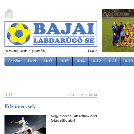
2026. augusztus 8.
(szombat)
László
Felnőtt
U-19
U-17
U-15
U-14
U-12
U-11
U-10
U-17
2013. 02. 26. 8:46:44
Edzőmeccsek
Négy meccset játszottunk a téli
felkészülés alatt!