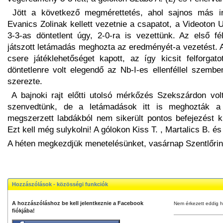
Jött a következő megmérettetés, ahol sajnos más irá
Evanics Zolinak kellett vezetnie a csapatot, a Videoton 
3-3-as döntetlent úgy, 2-0-ra is vezettünk. Az első f
játszott letámadás meghozta az eredményét-a vezetést. 
csere játéklehetőséget kapott, az így kicsit felforga
döntetlenre volt elegendő az Nb-I-es ellenféllel szembe
szerezte.
A bajnoki rajt előtti utolsó mérkőzés Szekszárdon vol
szenvedtünk, de a letámadások itt is meghozták a
megszerzett labdákból nem sikerült pontos befejezést ki
Ezt kell még sulykolni! A gólokon Kiss T. , Martalics B. 
A héten megkezdjük menetelésünket, vasárnap Szentlőrin
Hozzászólások - közösségi funkciók
A hozzászóláshoz be kell jelentkeznie a Facebook
Nem érkezett eddig h
fiókjába!