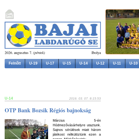
2026. augusztus 7.
(péntek)
Ibolya
Felnőtt
U-19
U-17
U-15
U-14
U-12
U-11
U-10
U-14
2016. 03. 07. 8:15:53
OTP Bank Bozsik Régiós bajnokság
Március 5-én
Hódmezővásárhelyre utaztunk.
Sajnos sérülések miatt három
játékost nélkülöztünk ezen a
napon. Mérkőzéseink: