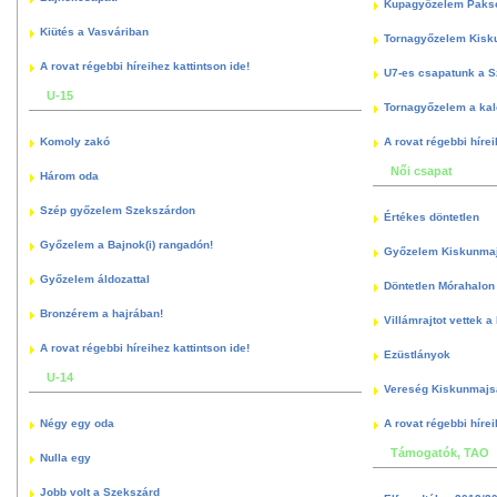
Kupagyőzelem Paks
Kiütés a Vasváriban
Tornagyőzelem Kisk
A rovat régebbi híreihez kattintson ide!
U7-es csapatunk a S
U-15
Tornagyőzelem a kal
Komoly zakó
A rovat régebbi hírei
Női csapat
Három oda
Szép győzelem Szekszárdon
Értékes döntetlen
Győzelem a Bajnok(i) rangadón!
Győzelem Kiskunma
Győzelem áldozattal
Döntetlen Mórahalon 
Bronzérem a hajrában!
Villámrajtot vettek a
A rovat régebbi híreihez kattintson ide!
Ezüstlányok
U-14
Vereség Kiskunmajs
Négy egy oda
A rovat régebbi hírei
Támogatók, TAO
Nulla egy
Jobb volt a Szekszárd