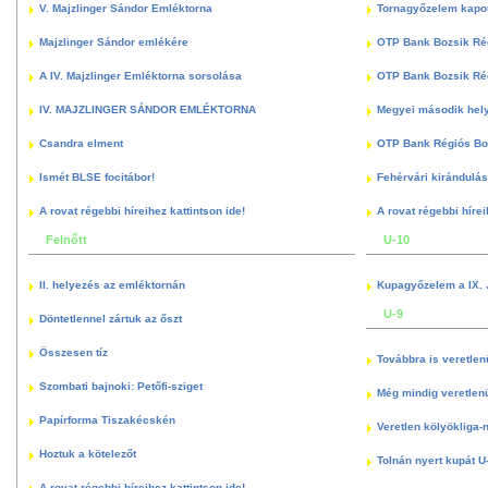
V. Majzlinger Sándor Emléktorna
Tornagyőzelem kapott
Majzlinger Sándor emlékére
OTP Bank Bozsik Ré
A IV. Majzlinger Emléktorna sorsolása
OTP Bank Bozsik Ré
IV. MAJZLINGER SÁNDOR EMLÉKTORNA
Megyei második hely
Csandra elment
OTP Bank Régiós Boz
Ismét BLSE focitábor!
Fehérvári kirándulás
A rovat régebbi híreihez kattintson ide!
A rovat régebbi hírei
Felnőtt
U-10
II. helyezés az emléktornán
Kupagyőzelem a IX. 
U-9
Döntetlennel zártuk az őszt
Összesen tíz
Továbbra is veretlen
Szombati bajnoki: Petőfi-sziget
Még mindig veretlenü
Papírforma Tiszakécskén
Veretlen kölyökliga-
Hoztuk a kötelezőt
Tolnán nyert kupát U
A rovat régebbi híreihez kattintson ide!