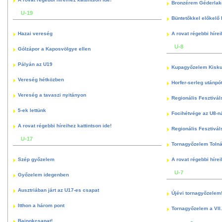
Bronzérem Géderlak
U-19
Büntetőkkel előkelő I
Hazai vereség
A rovat régebbi hírei
U-8
Gólzápor a Kaposvölgye ellen
Pályán az U19
Kupagyőzelem Kisku
Vereség hétközben
Horfer-serleg utánpó
Vereség a tavaszi nyitányon
Regionális Fesztivál
5-ek lettünk
Focihétvége az U8-n
A rovat régebbi híreihez kattintson ide!
Regionális Fesztivál
U-17
Tornagyőzelem Toln
Szép győzelem
A rovat régebbi hírei
U-7
Győzelem idegenben
Ausztriában járt az U17-es csapat
Újévi tornagyőzelem
Itthon a három pont
Tornagyőzelem a VII.
Bajnokcsapat!