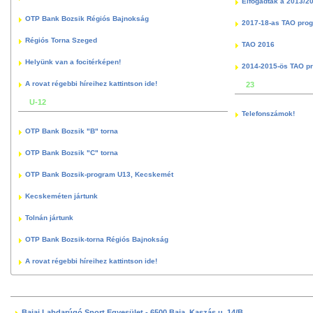
Elfogadták a 2013/2
OTP Bank Bozsik Régiós Bajnokság
2017-18-as TAO pro
Régiós Torna Szeged
TAO 2016
Helyünk van a focitérképen!
2014-2015-ös TAO p
A rovat régebbi híreihez kattintson ide!
23
U-12
Telefonszámok!
OTP Bank Bozsik "B" torna
OTP Bank Bozsik "C" torna
OTP Bank Bozsik-program U13, Kecskemét
Kecskeméten jártunk
Tolnán jártunk
OTP Bank Bozsik-torna Régiós Bajnokság
A rovat régebbi híreihez kattintson ide!
Bajai Labdarúgó Sport Egyesület - 6500 Baja, Kaszás u. 14/B.