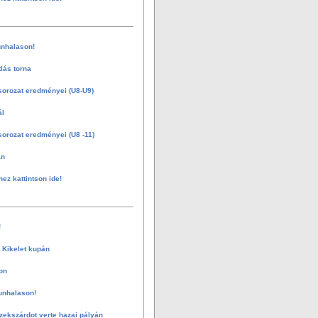
nhalason!
tlás torna
sorozat eredményei (U8-U9)
ál
sorozat eredményei (U8 -11)
án
hez kattintson ide!
!
 Kikelet kupán
on
unhalason!
zekszárdot verte hazai pályán