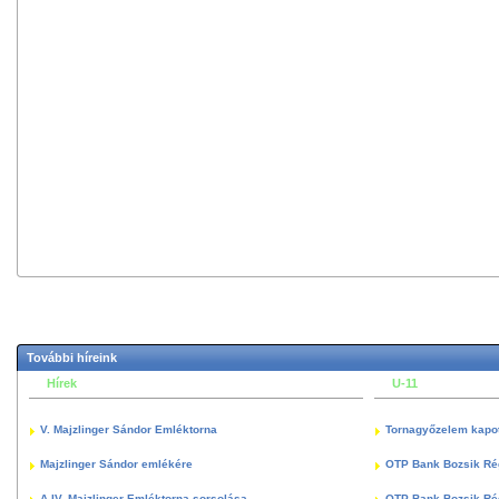
További híreink
Hírek
U-11
V. Majzlinger Sándor Emléktorna
Tornagyőzelem kapott
Majzlinger Sándor emlékére
OTP Bank Bozsik Ré
A IV. Majzlinger Emléktorna sorsolása
OTP Bank Bozsik Ré