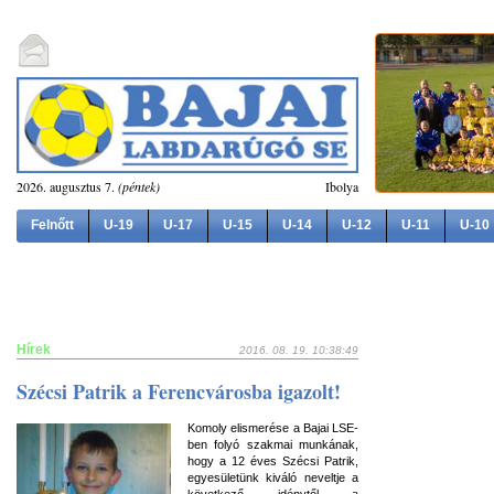
2026. augusztus 7.
(péntek)
Ibolya
Felnőtt
U-19
U-17
U-15
U-14
U-12
U-11
U-10
Hírek
2016. 08. 19. 10:38:49
Szécsi Patrik a Ferencvárosba igazolt!
Komoly elismerése a Bajai LSE-
ben folyó szakmai munkának,
hogy a 12 éves Szécsi Patrik,
egyesületünk kiváló neveltje a
következő idénytől a