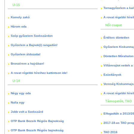
U-15
Tornagyőzelem a kal
Komoly zakó
A rovat régebbi hírei
Női csapat
Három oda
Szép győzelem Szekszárdon
Értékes döntetlen
Győzelem a Bajnok(i) rangadón!
Győzelem Kiskunma
Győzelem áldozattal
Döntetlen Mórahalon 
Bronzérem a hajrában!
Villámrajtot vettek a
A rovat régebbi híreihez kattintson ide!
Ezüstlányok
U-14
Vereség Kiskunmajs
Négy egy oda
A rovat régebbi hírei
Támogatók, TAO
Nulla egy
Jobb volt a Szekszárd
Elfogadták a 2013/2
OTP Bank Bozsik Régiós Bajnokság
2017-18-as TAO pro
OTP Bank Bozsik Régiós bajnokság
TAO 2016