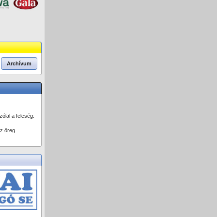
Archívum
ólal a feleség:
z öreg.