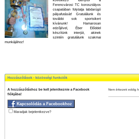
Ferencvárosi TC korosztályos
csapatában folytatja labdarúgó
pályafutását! Gratulálunk és
további sok sportsikert
kívánunk! Hamarosan
edzőjével, Éber Előddel
készítünk interjút, akinek
szintén gratulálunk szakmai
munkájához!
Hozzászólások - közösségi funkciók
A hozzászóláshoz be kell jelentkeznie a Facebook
Nem érkezett eddig h
fiókjába!
Kapcsolódás a Facebookhoz
Maradjak bejelentkezve?