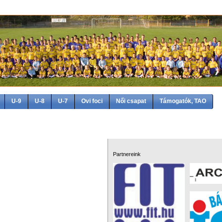
U-9
U-8
U-7
Ovi foci
Női csapat
Támogatók, TAO
Partnereink