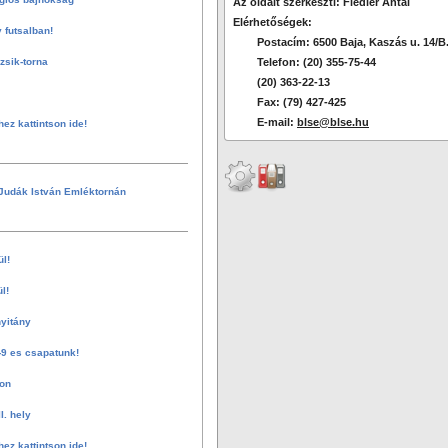
Az oldalt szerkeszti: Fiedler Antal
Elérhetőségek:
 futsalban!
Postacím: 6500 Baja, Kaszás u. 14/B
sik-torna
Telefon: (20) 355-75-44
(20) 363-22-13
Fax: (79) 427-425
E-mail:
blse@blse.hu
hez kattintson ide!
Judák István Emléktornán
ül!
l!
nyitány
-9 es csapatunk!
on
I. hely
hez kattintson ide!