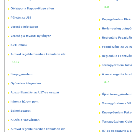
U-8
Gólzápor a Kaposvölgye ellen
Pályán az U19
Kupagyőzelem Kisku
Vereség hétközben
Horfer-serleg utánpó
Vereség a tavaszi nyitányon
Regionális Fesztivál
5-ek lettünk
Focihétvége az U8-n
A rovat régebbi híreihez kattintson ide!
Regionális Fesztivál
U-17
Tornagyőzelem Toln
Szép győzelem
A rovat régebbi hírei
U-7
Győzelem idegenben
Ausztriában járt az U17-es csapat
Újévi tornagyőzelem
Itthon a három pont
Tornagyőzelem a VII.
Bajnokcsapat!
Kupagyőzelem Paks
Kiütés a Vasváriban
Tornagyőzelem Kisk
A rovat régebbi híreihez kattintson ide!
U7-es csapatunk a S