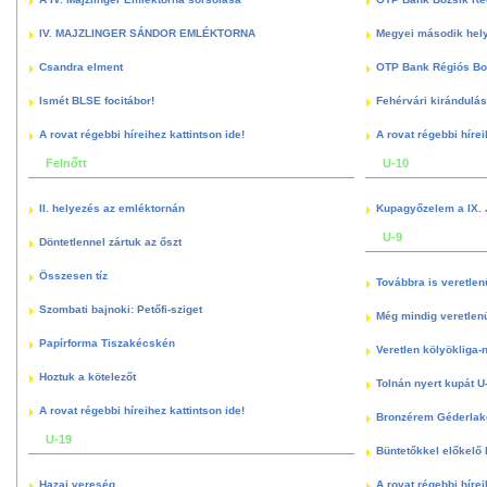
IV. MAJZLINGER SÁNDOR EMLÉKTORNA
Megyei második hely
Csandra elment
OTP Bank Régiós Boz
Ismét BLSE focitábor!
Fehérvári kirándulás
A rovat régebbi híreihez kattintson ide!
A rovat régebbi hírei
Felnőtt
U-10
II. helyezés az emléktornán
Kupagyőzelem a IX. 
U-9
Döntetlennel zártuk az őszt
Összesen tíz
Továbbra is veretlen
Szombati bajnoki: Petőfi-sziget
Még mindig veretlenü
Papírforma Tiszakécskén
Veretlen kölyökliga-
Hoztuk a kötelezőt
Tolnán nyert kupát U
A rovat régebbi híreihez kattintson ide!
Bronzérem Géderlak
U-19
Büntetőkkel előkelő I
Hazai vereség
A rovat régebbi hírei