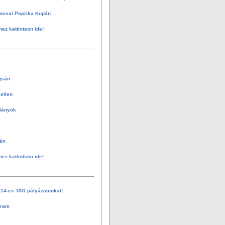
ocsai Paprika Kupán
hez kattintson ide!
jsán
ellen
 lányok
án
hez kattintson ide!
014-es TAO pályázatunkat!
gram