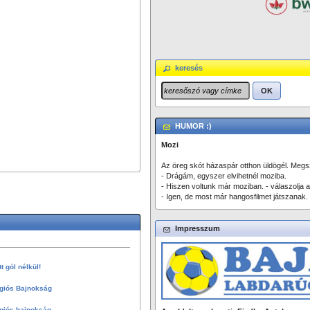
keresés
OK
HUMOR :)
Mozi
Az öreg skót házaspár otthon üldögél. Megsz
- Drágám, egyszer elvihetnél moziba.
- Hiszen voltunk már moziban. - válaszolja a
- Igen, de most már hangosfilmet játszanak.
Impresszum
 gól nélkül!
giós Bajnokság
giós bajnokság