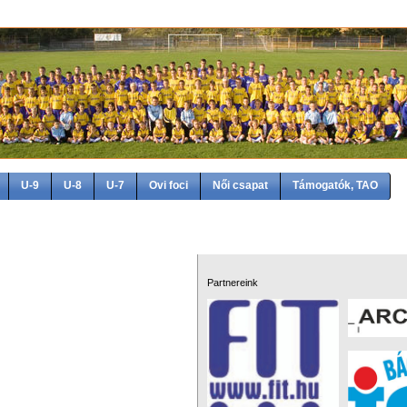
U-9
U-8
U-7
Ovi foci
Női csapat
Támogatók, TAO
Partnereink