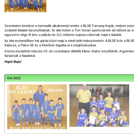
Szombaton immáron a harmadik alkalommal rendez a BLSE Farsang Kupát, melyen most 
született fiatalok bizonyíthatnak. Az idei évben a Türr István sportcsarnok ad otthont a
egyszerre négy fő lesz a pályán és 2x1 méteres kapura céloznak majd a fiatalok.
Az idei esztendőben hat gárda küzd majd a minél jobb helyezésekért. A BLSE A és a BLSE
Kalocsa, a Paksi SE és a Kiskőrös fogadta el a meghívásunkat.
A torna küzdelmei március 03.-án szombaton délelőtt kilenc órakor kezdődnek. A gyerek
biztassák a fiatalokat.
Hajrá Baja!
Ovi 2012