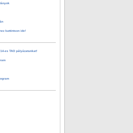
 lányok
án
hez kattintson ide!
014-es TAO pályázatunkat!
gram
rogram