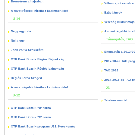
Bronzérem a hajrában!
Villámrajtot vettek a
A rovat régebbi híreihez kattintson ide!
Ezüstlányok
U-14
Vereség Kiskunmajs
Négy egy oda
A rovat régebbi hírei
Támogatók, TAO
Nulla egy
Jobb volt a Szekszárd
Elfogadták a 2013/2
OTP Bank Bozsik Régiós Bajnokság
2017-18-as TAO pro
OTP Bank Bozsik Régiós bajnokság
TAO 2016
Régiós Torna Szeged
2014-2015-ös TAO p
A rovat régebbi híreihez kattintson ide!
23
U-12
Telefonszámok!
OTP Bank Bozsik "B" torna
OTP Bank Bozsik "C" torna
OTP Bank Bozsik-program U13, Kecskemét