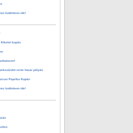
án
hez kattintson ide!
!
 Kikelet kupán
on
unhalason!
zekszárdot verte hazai pályán
ocsai Paprika Kupán
hez kattintson ide!
jsán
ellen