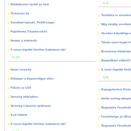
U-9
Döntetlennel zártuk az őszt
Összesen tíz
Továbbra is veretlen
Szombati bajnoki: Petőfi-sziget
Még mindig veretlenü
Papírforma Tiszakécskén
Veretlen kölyökliga-
Hoztuk a kötelezőt
Tolnán nyert kupát U
A rovat régebbi híreihez kattintson ide!
Bronzérem Géderlak
U-19
Büntetőkkel előkelő I
Hazai vereség
A rovat régebbi hírei
U-8
Gólzápor a Kaposvölgye ellen
Pályán az U19
Kupagyőzelem Kisku
Vereség hétközben
Horfer-serleg utánpó
Vereség a tavaszi nyitányon
Regionális Fesztivál
5-ek lettünk
Focihétvége az U8-n
A rovat régebbi híreihez kattintson ide!
Regionális Fesztivál