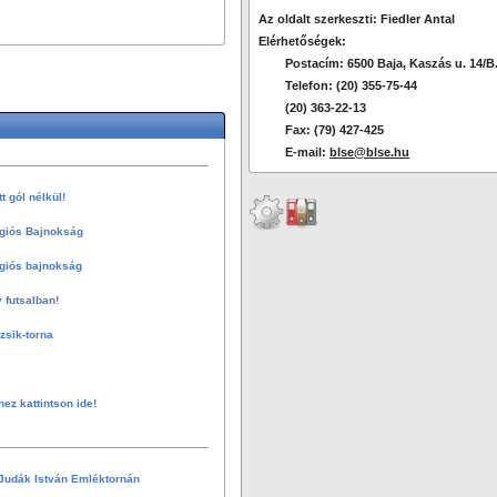
Az oldalt szerkeszti: Fiedler Antal
Elérhetőségek:
Postacím: 6500 Baja, Kaszás u. 14/B
Telefon: (20) 355-75-44
(20) 363-22-13
Fax: (79) 427-425
E-mail:
blse@blse.hu
 gól nélkül!
giós Bajnokság
giós bajnokság
 futsalban!
sik-torna
hez kattintson ide!
Judák István Emléktornán