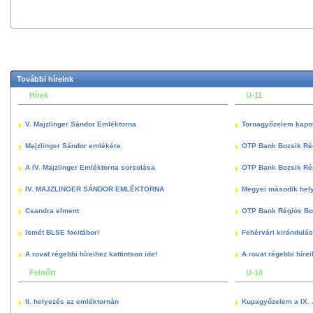
További híreink
Hírek
U-11
V. Majzlinger Sándor Emléktorna
Tornagyőzelem kapott
Majzlinger Sándor emlékére
OTP Bank Bozsik Ré
A IV. Majzlinger Emléktorna sorsolása
OTP Bank Bozsik Ré
IV. MAJZLINGER SÁNDOR EMLÉKTORNA
Megyei második hely
Csandra elment
OTP Bank Régiós Boz
Ismét BLSE focitábor!
Fehérvári kirándulás
A rovat régebbi híreihez kattintson ide!
A rovat régebbi hírei
Felnőtt
U-10
II. helyezés az emléktornán
Kupagyőzelem a IX. 