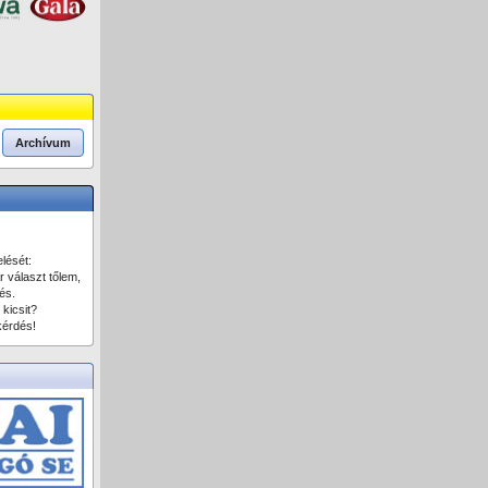
Archívum
lését:
r választ tőlem,
és.
 kicsit?
kérdés!