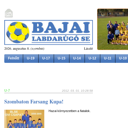
2026. augusztus 8.
(szombat)
László
Felnőtt
U-19
U-17
U-15
U-14
U-12
U-11
U-10
U-7
2012. 03. 01. 10:28:58
Szombaton Farsang Kupa!
Hazai környezetben a fiatalok.