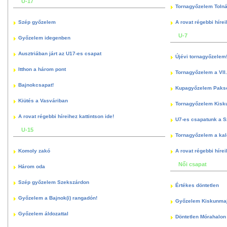
U-17
Tornagyőzelem Toln
Szép győzelem
A rovat régebbi hírei
U-7
Győzelem idegenben
Ausztriában járt az U17-es csapat
Újévi tornagyőzelem
Itthon a három pont
Tornagyőzelem a VII.
Bajnokcsapat!
Kupagyőzelem Paks
Kiütés a Vasváriban
Tornagyőzelem Kisk
A rovat régebbi híreihez kattintson ide!
U7-es csapatunk a S
U-15
Tornagyőzelem a kal
Komoly zakó
A rovat régebbi hírei
Női csapat
Három oda
Szép győzelem Szekszárdon
Értékes döntetlen
Győzelem a Bajnok(i) rangadón!
Győzelem Kiskunma
Győzelem áldozattal
Döntetlen Mórahalon 