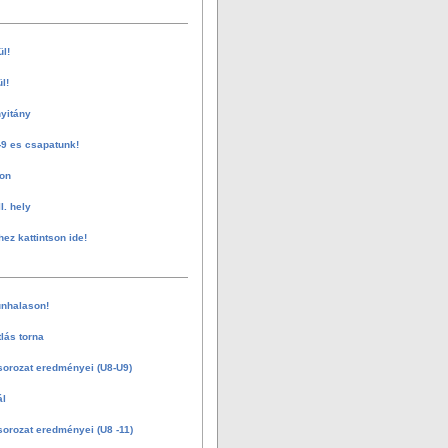
ül!
l!
nyitány
-9 es csapatunk!
on
I. hely
hez kattintson ide!
nhalason!
tlás torna
sorozat eredményei (U8-U9)
ál
sorozat eredményei (U8 -11)