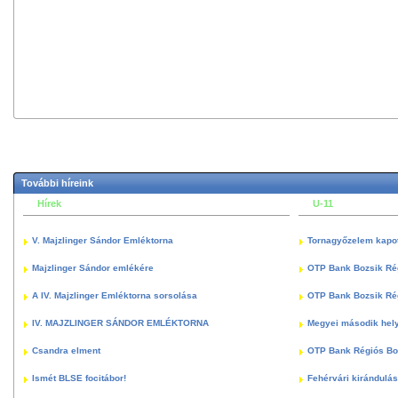
További híreink
Hírek
U-11
V. Majzlinger Sándor Emléktorna
Tornagyőzelem kapott
Majzlinger Sándor emlékére
OTP Bank Bozsik Ré
A IV. Majzlinger Emléktorna sorsolása
OTP Bank Bozsik Ré
IV. MAJZLINGER SÁNDOR EMLÉKTORNA
Megyei második hely
Csandra elment
OTP Bank Régiós Boz
Ismét BLSE focitábor!
Fehérvári kirándulás