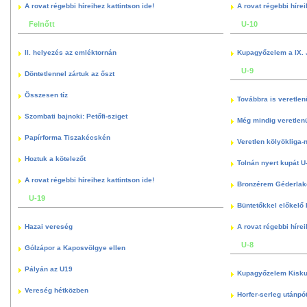
A rovat régebbi híreihez kattintson ide!
A rovat régebbi hírei
Felnőtt
U-10
II. helyezés az emléktornán
Kupagyőzelem a IX. 
U-9
Döntetlennel zártuk az őszt
Összesen tíz
Továbbra is veretlen
Szombati bajnoki: Petőfi-sziget
Még mindig veretlenü
Papírforma Tiszakécskén
Veretlen kölyökliga-
Hoztuk a kötelezőt
Tolnán nyert kupát U
A rovat régebbi híreihez kattintson ide!
Bronzérem Géderlak
U-19
Büntetőkkel előkelő I
Hazai vereség
A rovat régebbi hírei
U-8
Gólzápor a Kaposvölgye ellen
Pályán az U19
Kupagyőzelem Kisku
Vereség hétközben
Horfer-serleg utánpó