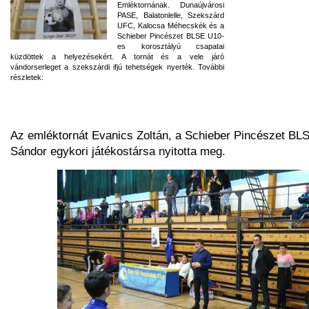
Emléktornának. Dunaújvárosi
PASE, Balatonlelle, Szekszárd
UFC, Kalocsa Méhecskék és a
Schieber Pincészet BLSE U10-
es korosztályú csapatai
küzdöttek a helyezésekért. A tornát és a vele járó
vándorserleget a szekszárdi ifjú tehetségek nyerték. További
részletek:
Az emléktornát Evanics Zoltán, a Schieber Pincészet BLS
Sándor egykori játékostársa nyitotta meg.