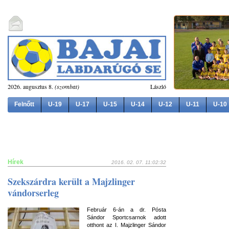
2026. augusztus 8.
(szombat)
László
Felnőtt
U-19
U-17
U-15
U-14
U-12
U-11
U-10
Hírek
2016. 02. 07. 11:02:32
Szekszárdra került a Majzlinger
vándorserleg
Február 6-án a dr. Pósta
Sándor Sportcsarnok adott
otthont az I. Majzlinger Sándor