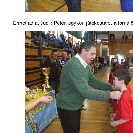
Érmet ad át Judik Péter, egykori játékostárs, a torna 