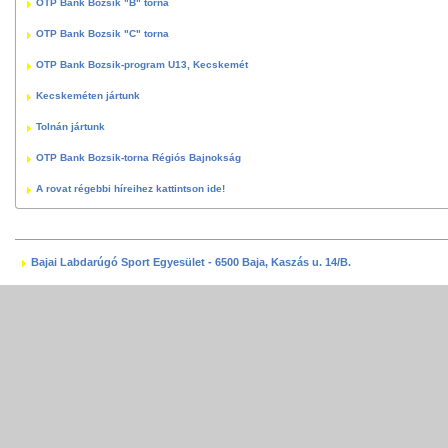
OTP Bank Bozsik "B" torna
OTP Bank Bozsik "C" torna
OTP Bank Bozsik-program U13, Kecskemét
Kecskeméten jártunk
Tolnán jártunk
OTP Bank Bozsik-torna Régiós Bajnokság
A rovat régebbi híreihez kattintson ide!
Bajai Labdarúgó Sport Egyesület - 6500 Baja, Kaszás u. 14/B.