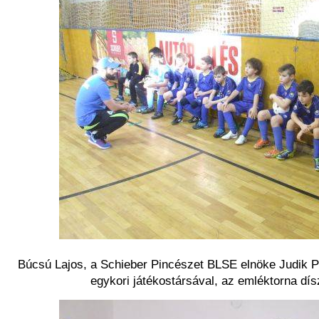
Búcsú Lajos, a Schieber Pincészet BLSE elnöke Judik Pé
egykori játékostársával, az emléktorna dí