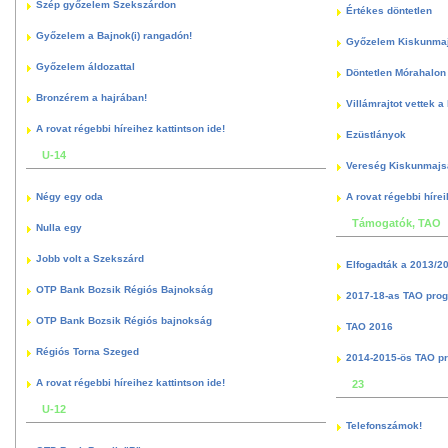
Szép győzelem Szekszárdon
Értékes döntetlen
Győzelem a Bajnok(i) rangadón!
Győzelem Kiskunma
Győzelem áldozattal
Döntetlen Mórahalon 
Bronzérem a hajrában!
Villámrajtot vettek a
A rovat régebbi híreihez kattintson ide!
Ezüstlányok
U-14
Vereség Kiskunmajs
Négy egy oda
A rovat régebbi hírei
Támogatók, TAO
Nulla egy
Jobb volt a Szekszárd
Elfogadták a 2013/2
OTP Bank Bozsik Régiós Bajnokság
2017-18-as TAO pro
OTP Bank Bozsik Régiós bajnokság
TAO 2016
Régiós Torna Szeged
2014-2015-ös TAO p
A rovat régebbi híreihez kattintson ide!
23
U-12
Telefonszámok!