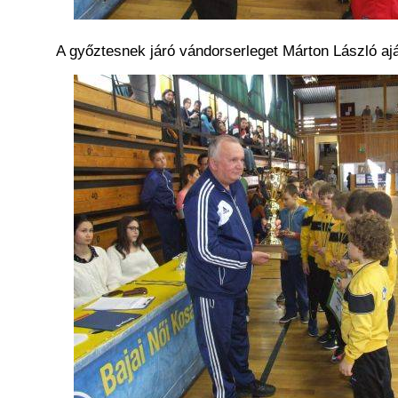
A győztesnek járó vándorserleget Márton László ajánl