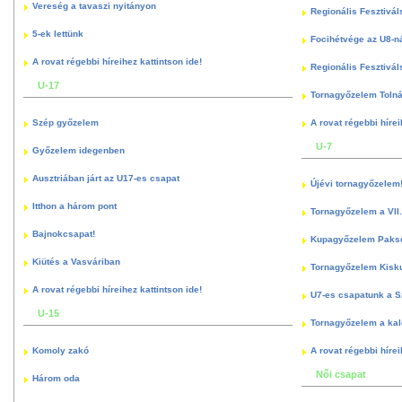
Vereség a tavaszi nyitányon
Regionális Fesztivál
5-ek lettünk
Focihétvége az U8-n
A rovat régebbi híreihez kattintson ide!
Regionális Fesztivál
U-17
Tornagyőzelem Toln
Szép győzelem
A rovat régebbi hírei
U-7
Győzelem idegenben
Ausztriában járt az U17-es csapat
Újévi tornagyőzelem
Itthon a három pont
Tornagyőzelem a VII.
Bajnokcsapat!
Kupagyőzelem Paks
Kiütés a Vasváriban
Tornagyőzelem Kisk
A rovat régebbi híreihez kattintson ide!
U7-es csapatunk a S
U-15
Tornagyőzelem a kal
Komoly zakó
A rovat régebbi hírei
Női csapat
Három oda