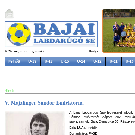
2026. augusztus 7.
(péntek)
Ibolya
Felnőtt
U-19
U-17
U-15
U-14
U-12
U-11
U-10
Hírek
V. Majzlinger Sándor Emléktorna
A Bajai Labdarúgó Sportegyesület ötödik
Sándor Emléktornát. Időpont: 2020. febr
sportcsarnok, Baja, Duna utca 33. Résztvev
Bajai LUA címvédő
Dunaújváros PASE