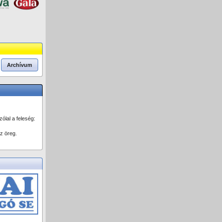
Archívum
ólal a feleség:
z öreg.