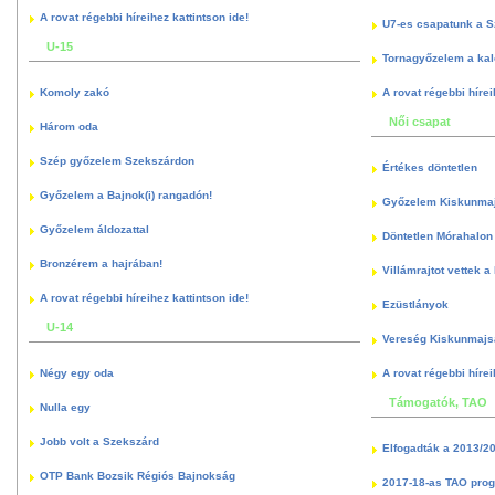
A rovat régebbi híreihez kattintson ide!
U7-es csapatunk a S
U-15
Tornagyőzelem a kal
Komoly zakó
A rovat régebbi hírei
Női csapat
Három oda
Szép győzelem Szekszárdon
Értékes döntetlen
Győzelem a Bajnok(i) rangadón!
Győzelem Kiskunma
Győzelem áldozattal
Döntetlen Mórahalon 
Bronzérem a hajrában!
Villámrajtot vettek a
A rovat régebbi híreihez kattintson ide!
Ezüstlányok
U-14
Vereség Kiskunmajs
Négy egy oda
A rovat régebbi hírei
Támogatók, TAO
Nulla egy
Jobb volt a Szekszárd
Elfogadták a 2013/2
OTP Bank Bozsik Régiós Bajnokság
2017-18-as TAO pro