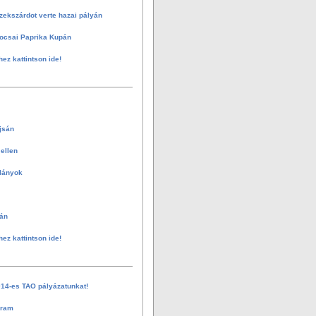
zekszárdot verte hazai pályán
ocsai Paprika Kupán
hez kattintson ide!
jsán
ellen
 lányok
án
hez kattintson ide!
014-es TAO pályázatunkat!
gram