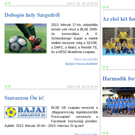
U-8
2013. 02. 18. 8:00:21
U-8
Dobogós hely Szegedről
Az első két fo
2013. február 17-én, utánpótlás
tornán vett részt a BLSE 2005-
ös korosztálya. A II.
Schlumberger kupán a mieink
mellett nevezett még a SZVSE,
a DAFC, a Makó, a Rendőr TE,
és a KÉSZ Akadémia csapata.
Nincs hozzászólás
Szóljon hozzá elsőként!
U-8
Harmadik for
U-8
2013. 03. 19. 9:01:01
Szavazzon Ön is!
BLSE U8 csapata nevezett a
„Magyarország legnépszerűbb
Focicsapata” versenyre a
Facebook közösségi portálon.
A játék: 2013. február 20-tól – 2013. március 31-ig tart!
U-8
Nincs hozzászólás