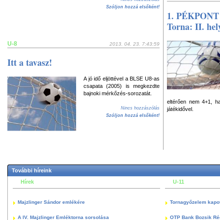
Szóljon hozzá elsőként!
1. PÉKPONT 
Torna: II. hel
U-8
2013. 04. 23. 7:43:59
Itt a tavasz!
A jó idő eljöttével a BLSE U8-as
csapata (2005) is megkezdte
bajnoki mérkőzés-sorozatát.
eltérően nem 4+1, h
Nincs hozzászólás
játékidővel.
Szóljon hozzá elsőként!
További híreink
Hírek
U-11
Majzlinger Sándor emlékére
Tornagyőzelem kapott
A IV. Majzlinger Emléktorna sorsolása
OTP Bank Bozsik Ré