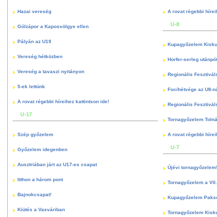
Hazai vereség
A rovat régebbi hírei
U-8
Gólzápor a Kaposvölgye ellen
Pályán az U19
Kupagyőzelem Kisku
Vereség hétközben
Horfer-serleg utánpó
Vereség a tavaszi nyitányon
Regionális Fesztivál
5-ek lettünk
Focihétvége az U8-n
A rovat régebbi híreihez kattintson ide!
Regionális Fesztivál
U-17
Tornagyőzelem Toln
Szép győzelem
A rovat régebbi hírei
U-7
Győzelem idegenben
Ausztriában járt az U17-es csapat
Újévi tornagyőzelem
Itthon a három pont
Tornagyőzelem a VII.
Bajnokcsapat!
Kupagyőzelem Paks
Kiütés a Vasváriban
Tornagyőzelem Kisk