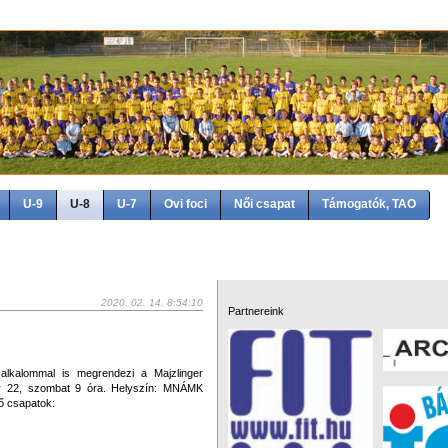
U-9
U-8
U-7
Ovi foci
Női csapat
Támogatók, TAO
2020. 02. 14. 8:54:10
Partnereink
 alkalommal is megrendezi a Majzlinger
uár 22, szombat 9 óra. Helyszín: MNÁMK
ő csapatok: