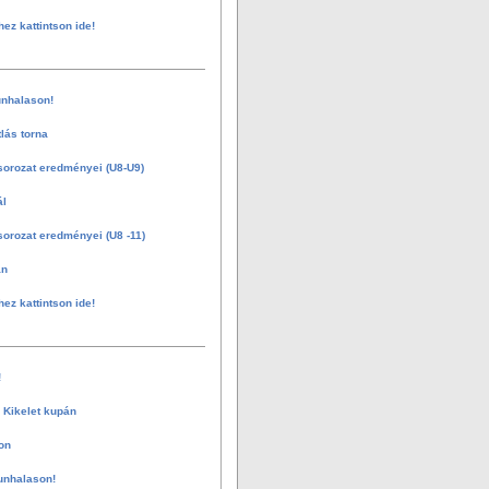
hez kattintson ide!
nhalason!
tlás torna
sorozat eredményei (U8-U9)
ál
sorozat eredményei (U8 -11)
án
hez kattintson ide!
!
 Kikelet kupán
on
unhalason!