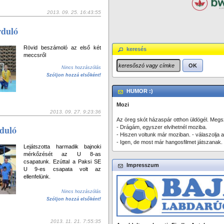
2013. 09. 25. 16:43:55
rduló
Rövid beszámoló az első két
keresés
meccsről
OK
Nincs hozzászólás
Szóljon hozzá elsőként!
HUMOR :)
Mozi
2013. 09. 27. 9:23:36
Az öreg skót házaspár otthon üldögél. Megsz
duló
- Drágám, egyszer elvihetnél moziba.
- Hiszen voltunk már moziban. - válaszolja a
- Igen, de most már hangosfilmet játszanak.
Lejátszotta harmadik bajnoki
mérkőzését az U 8-as
csapatunk. Ezúttal a Paksi SE
Impresszum
U 9-es csapata volt az
ellenfelünk.
Nincs hozzászólás
Szóljon hozzá elsőként!
2013. 11. 21. 7:55:35