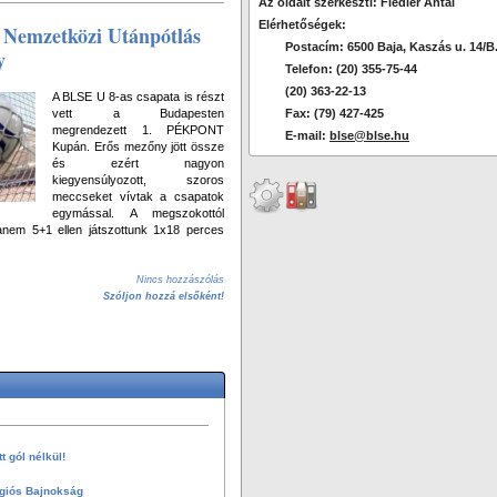
Az oldalt szerkeszti: Fiedler Antal
Elérhetőségek:
Nemzetközi Utánpótlás
Postacím: 6500 Baja, Kaszás u. 14/B
y
Telefon: (20) 355-75-44
(20) 363-22-13
A BLSE U 8-as csapata is részt
Fax: (79) 427-425
vett a Budapesten
megrendezett 1. PÉKPONT
E-mail:
blse@blse.hu
Kupán. Erős mezőny jött össze
és ezért nagyon
kiegyensúlyozott, szoros
meccseket vívtak a csapatok
egymással. A megszokottól
anem 5+1 ellen játszottunk 1x18 perces
Nincs hozzászólás
Szóljon hozzá elsőként!
 gól nélkül!
giós Bajnokság