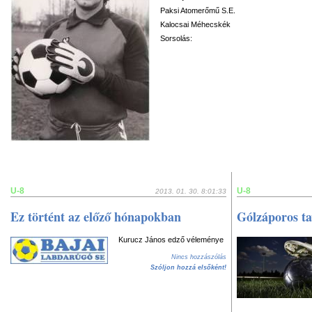
Paksi Atomerőmű S.E.
Kalocsai Méhecskék
Sorsolás:
U-8
U-8
2013. 01. 30. 8:01:33
Ez történt az előző hónapokban
Gólzáporos ta
Kurucz János edző véleménye
Nincs hozzászólás
Szóljon hozzá elsőként!