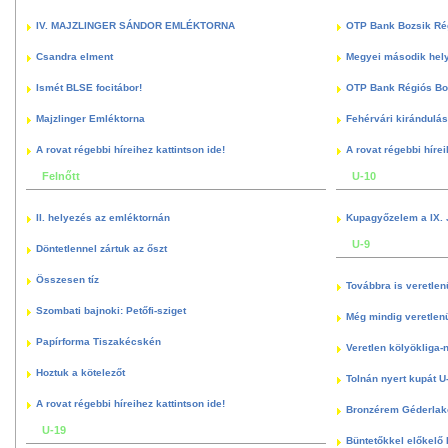
IV. MAJZLINGER SÁNDOR EMLÉKTORNA
OTP Bank Bozsik Ré
Csandra elment
Megyei második hely
Ismét BLSE focitábor!
OTP Bank Régiós Boz
Majzlinger Emléktorna
Fehérvári kirándulás
A rovat régebbi híreihez kattintson ide!
A rovat régebbi hírei
Felnőtt
U-10
II. helyezés az emléktornán
Kupagyőzelem a IX. 
U-9
Döntetlennel zártuk az őszt
Összesen tíz
Továbbra is veretlen
Szombati bajnoki: Petőfi-sziget
Még mindig veretlenü
Papírforma Tiszakécskén
Veretlen kölyökliga-
Hoztuk a kötelezőt
Tolnán nyert kupát U
A rovat régebbi híreihez kattintson ide!
Bronzérem Géderlak
U-19
Büntetőkkel előkelő I