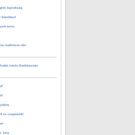
giós bajnokság
 futsalban!
sik-torna
hez kattintson ide!
Judák István Emléktornán
ül!
l!
nyitány
-9 es csapatunk!
on
I. hely