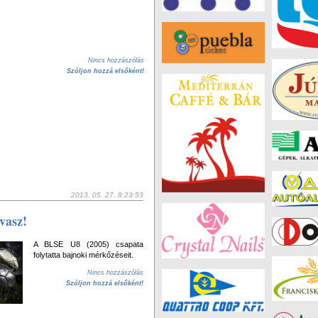
Nincs hozzászólás
Szóljon hozzá elsőként!
2013. 05. 27. 8:23:53
vasz!
A BLSE U8 (2005) csapata
folytatta bajnoki mérkőzéseit.
Nincs hozzászólás
Szóljon hozzá elsőként!